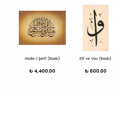
skı)
Hadis-i Şerif (Baskı)
Elif ve Vav (Baskı)
0
₺ 4,400.00
₺ 600.00