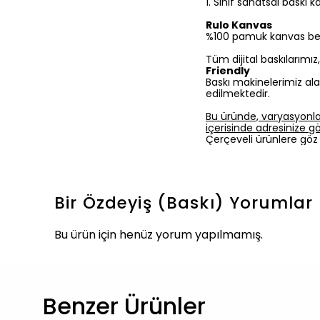
1.⁠ ⁠Sınıf sanatsal baskı
Rulo Kanvas
%100 pamuk kanvas bezine
Tüm dijital baskılarımı
Friendly
Baskı makinelerimiz ala
edilmektedir.
Bu üründe, varyasyonla
içerisinde adresinize gön
Çerçeveli ürünlere göz 
Bir Özdeyiş (Baskı)
Yorumlar
Bu ürün için henüz yorum yapılmamış.
Benzer Ürünler