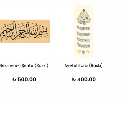
Besmele-İ Şerife (Baskı)
Ayetel Kürsi (Baskı)
Had
₺ 500.00
₺ 400.00