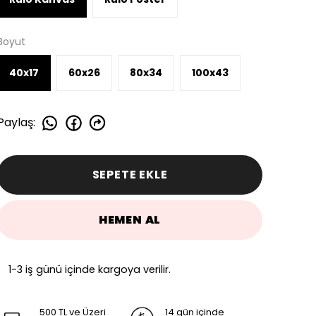
Boyut
40x17
60x26
80x34
100x43
Paylaş
:
SEPETE EKLE
HEMEN AL
1-3 iş günü içinde kargoya verilir.
500 TL ve Üzeri
14 gün içinde