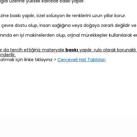
 kağıdı üzerine yüksek kalitede baskı yapılır.
 baskı yapılır, özel solüsyon ile renklerini uzun yıllar korur.
z, çevre dostu olup, insan sağlığına veya doğaya zararlı değildir v
nında en iyi makinelerden olup, orjinal mürekkepler kullanılarak e
r da tercih ettiğiniz materyale
baskı
yapılır, rulo olarak korunak
derilir.
atmak için linke tıklayınız >
Çerçeveli Hat Tabloları