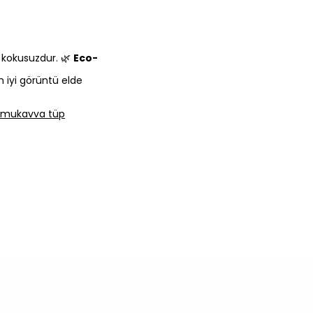
e kokusuzdur. 🌿
Eco-
n iyi görüntü elde
lı mukavva tüp