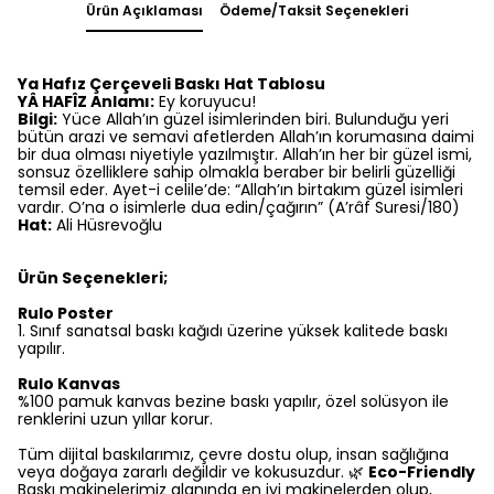
Ürün Açıklaması
Ödeme/Taksit Seçenekleri
Ya Hafız Çerçeveli Baskı Hat Tablosu
YÂ HAFÎZ Anlamı:
Ey koruyucu!
Bilgi:
Yüce Allah’ın güzel isimlerinden biri. Bulunduğu yeri
bütün arazi ve semavi afetlerden Allah’ın korumasına daimi
bir dua olması niyetiyle yazılmıştır. Allah’ın her bir güzel ismi,
sonsuz özelliklere sahip olmakla beraber bir belirli güzelliği
temsil eder. Ayet-i celile’de: “Allah’ın birtakım güzel isimleri
vardır. O’na o isimlerle dua edin/çağırın” (A’râf Suresi/180)
Hat:
Ali Hüsrevoğlu
Ürün Seçenekleri;
Rulo Poster
1.⁠ ⁠Sınıf sanatsal baskı kağıdı üzerine yüksek kalitede baskı
yapılır.
Rulo Kanvas
%100 pamuk kanvas bezine baskı yapılır, özel solüsyon ile
renklerini uzun yıllar korur.
Tüm dijital baskılarımız, çevre dostu olup, insan sağlığına
veya doğaya zararlı değildir ve kokusuzdur. 🌿
Eco-Friendly
Baskı makinelerimiz alanında en iyi makinelerden olup,