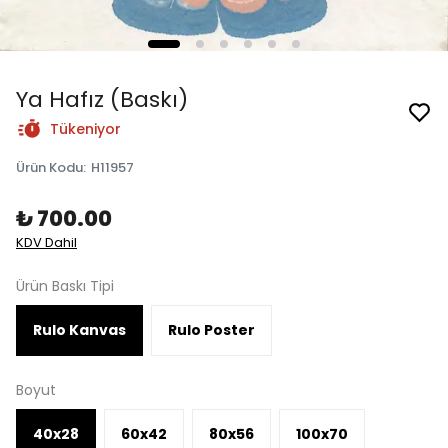
Ya Hafız (Baskı)
Tükeniyor
Ürün Kodu
:
H11957
₺ 700.00
KDV Dahil
Ürün Baskı Tipi
Rulo Kanvas
Rulo Poster
Boyut
40x28
60x42
80x56
100x70