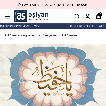
💳 TÜM BANKA KARTLARINA 9 TAKSİT İMKANI
0
 ÜRÜNLERDE 4 AL 3 ÖDE
TÜM ÜRÜNLERDE 4 AL 3 
Hat Eseri Kategorileri
Çerçevesiz Hat Eserleri