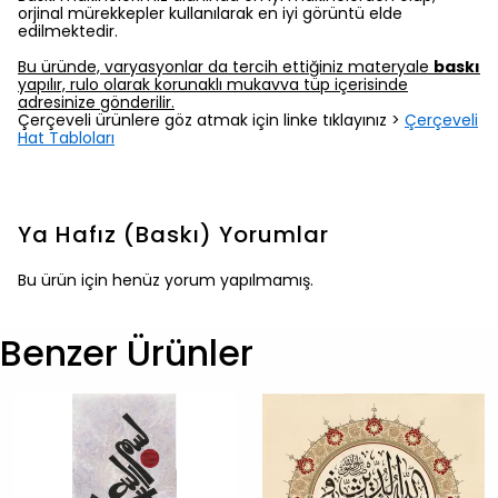
orjinal mürekkepler kullanılarak en iyi görüntü elde
edilmektedir.
Bu üründe, varyasyonlar da tercih ettiğiniz materyale
baskı
yapılır, rulo olarak korunaklı mukavva tüp içerisinde
adresinize gönderilir.
Çerçeveli ürünlere göz atmak için linke tıklayınız >
Çerçeveli
Hat Tabloları
Ya Hafız (Baskı)
Yorumlar
Bu ürün için henüz yorum yapılmamış.
Benzer Ürünler