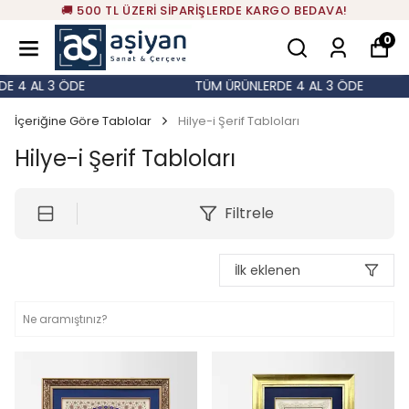
🚚 500 TL ÜZERİ SİPARİŞLERDE KARGO BEDAVA!
0
 3 ÖDE
TÜM ÜRÜNLERDE 4 AL 3 ÖDE
İçeriğine Göre Tablolar
Hilye-i Şerif Tabloları
Hilye-i Şerif Tabloları
Filtrele
İlk eklenen