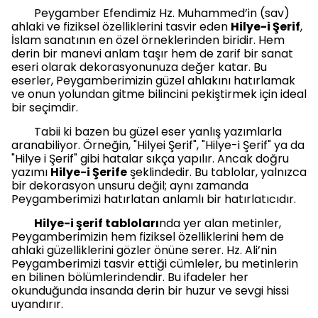
Peygamber Efendimiz Hz. Muhammed’in (sav)
ahlaki ve fiziksel özelliklerini tasvir eden
Hilye-i Şerif
,
İslam sanatının en özel örneklerinden biridir. Hem
derin bir manevi anlam taşır hem de zarif bir sanat
eseri olarak dekorasyonunuza değer katar. Bu
eserler, Peygamberimizin güzel ahlakını hatırlamak
ve onun yolundan gitme bilincini pekiştirmek için ideal
bir seçimdir.
Tabii ki bazen bu güzel eser yanlış yazımlarla
aranabiliyor. Örneğin, "Hilyei Şerif", "Hilye-i Şerif" ya da
"Hilye i Şerif" gibi hatalar sıkça yapılır. Ancak doğru
yazımı
Hilye-i Şerife
şeklindedir. Bu tablolar, yalnızca
bir dekorasyon unsuru değil; aynı zamanda
Peygamberimizi hatırlatan anlamlı bir hatırlatıcıdır.
Hilye-i şerif tabloları
nda yer alan metinler,
Peygamberimizin hem fiziksel özelliklerini hem de
ahlaki güzelliklerini gözler önüne serer. Hz. Ali’nin
Peygamberimizi tasvir ettiği cümleler, bu metinlerin
en bilinen bölümlerindendir. Bu ifadeler her
okunduğunda insanda derin bir huzur ve sevgi hissi
uyandırır.