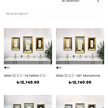
İlk eklenen
Allah (C.C.) - Ya Fettah C.C- Muhammed (S.A.V) Lazer Kesim Çerçeveli 3'lü Tablo
Allah (C.C.) - Elif- Muhammed (S.A.V) Lazer Kesim Çerçeveli 3'lü Tablo
₺ 12,740.00
₺ 12,740.00