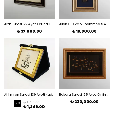
Araf Suresi 172.Ayeti Orijinal Hat Eseri Tablo
Allah C.C Ve Muhammed S.A.V Orijinal Hat Eseri Tablo
₺ 37,000.00
₺ 18,000.00
Al İ İmran Suresi 139.Ayeti Kadife Kutulu Çerçeveli Tablo
Bakara Suresi 165.Ayeti Orijinal Hat Eseri Tablo
₺ 220,000.00
₺ 1,750.00
%
29
₺ 1,249.00