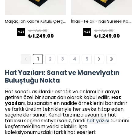
Maşaallah Kadife Kutulu Çerçeveli Tablo
İhlas - Felak - Nas Sureleri Kadife Kutulu Çerçeveli Tablo
₺ 1,750.00
₺ 1,750.00
%
29
%
29
₺ 1,249.00
₺ 1,249.00
1
2
3
4
5
Hat Yazıları: Sanat ve Maneviyatın
Buluştuğu Nokta
Hat sanatı, asırlardır estetik ve anlamı bir araya
getiren özel bir sanat dalı olarak kabul edilir.
Hat
yazıları
, bu sanatın en nadide örneklerini barındırır
ve farklı üretim teknikleriyle her zevke hitap eden
seçenekler sunar. Kendi tarzınıza uygun bir hat
tablosu seçmek istiyorsanız, farklı
hat yazısı
türlerini
keşfetmek ilham verici olabilir. İşte
koleksiyonumuzdaki farklı hat eserleri: