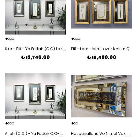
İkra - Elif - Ya Fettah (C.C) Lazer Kesim Çerçeveli 3'lü Tablo
Elif - Lam - Mim Lazer Kesim Çerçeveli 3'lü Tablo
₺ 12,740.00
₺ 16,490.00
Allah (C.C.) - Ya Fettah C.C- Muhammed (S.A.V) Lazer Kesim Çerçeveli 3'lü Tablo
Hasbunallahu Ve Nimel Vekil Nimel Mevla Ve Ni'men Nasir Lazer Kesim Ayna Çerçeveli Tablo