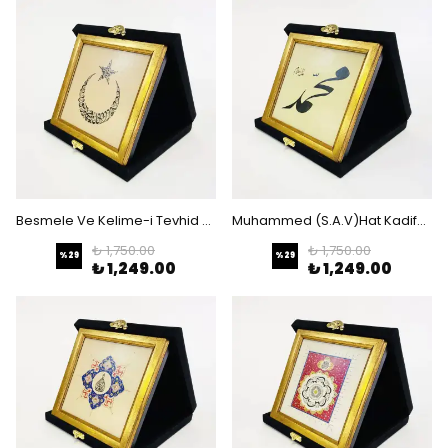
Besmele Ve Kelime-i Tevhid Kadife Kutulu Çerçeveli Tablo
Muhammed (S.A.V)Hat Kadife Kutulu Çerçeveli Tablo
₺ 1,750.00
₺ 1,750.00
%
29
%
29
₺ 1,249.00
₺ 1,249.00