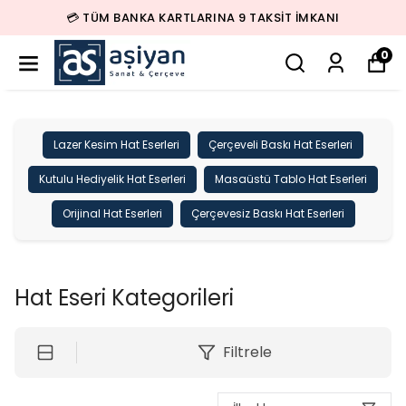
🚚 500 TL ÜZERİ SİPARİŞLERDE KARGO BEDAVA!
0
Lazer Kesim Hat Eserleri
Çerçeveli Baskı Hat Eserleri
Kutulu Hediyelik Hat Eserleri
Masaüstü Tablo Hat Eserleri
Orijinal Hat Eserleri
Çerçevesiz Baskı Hat Eserleri
Hat Eseri Kategorileri
Filtrele