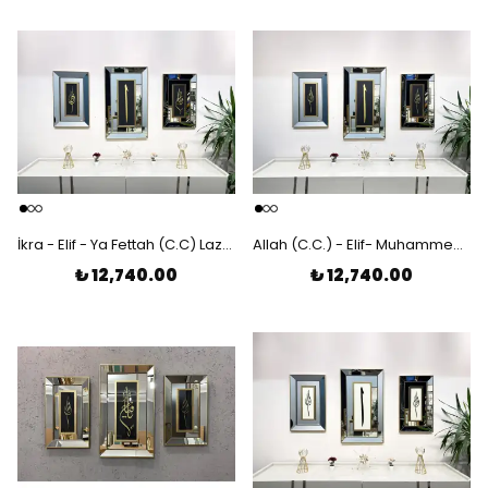
İkra - Elif - Ya Fettah (C.C) Lazer Kesim Ayna Çerçeveli 3'lü Tablo
Allah (C.C.) - Elif- Muhammed (S.A.V) Lazer Kesim Ayna Çerçeveli 3'lü Tablo
₺ 12,740.00
₺ 12,740.00