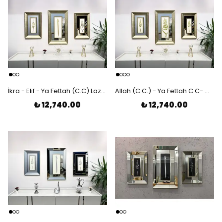
İkra - Elif - Ya Fettah (C.C) Lazer Kesim Çerçeveli 3'lü Tablo
Allah (C.C.) - Ya Fettah C.C- Muhammed (S.A.V) Lazer Kesim Çerçeveli 3'lü Tablo
₺ 12,740.00
₺ 12,740.00