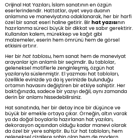
Orijinal Hat Yazıları, İslam sanatının en özgün
eserlerindendir. Hattatlar, ayet veya duanın
anlamına ve maneviyatına odaklanarak, her bir harfi
özel bir sanat eseri haline getirir. Bir
hat yazısı
nın
hazırlanma süreci büyük bir dikkat ve sabır gerektirir.
Kullanılan kalem, mürekkep ve kağıt gibi
malzemeler, eserin hem ömrünü hem de görsel
etkisini artırır.
Her bir
hat tablosu
, hem sanat hem de maneviyat
arayanlar için anlamlı bir seçimdir. Bu tablolar,
geleneksel motiflerle zenginleşmiş, özgün hat
yazılarıyla süslenmiştir. El yazması hat tabloları,
özellikle evinizde ya da iş yerinizde bulunduğu
ortamın havasını değiştiren bir etkiye sahiptir. Her
baktığınızda, sadece bir yazıyı değil, aynı zamanda
derin bir anlamı hissedebilirsiniz.
Hat sanatında, her bir detay ince bir düşünce ve
büyük bir emekle ortaya çıkar. Örneğin, altın varak
ya da doğal boyalarla hazırlanan hat yazıları,
dekorasyon açısından olduğu kadar manevi olarak
da özel bir yere sahiptir. Bu tür hat tabloları, hem
geleneksel çizgilere sahip olan hem de modern