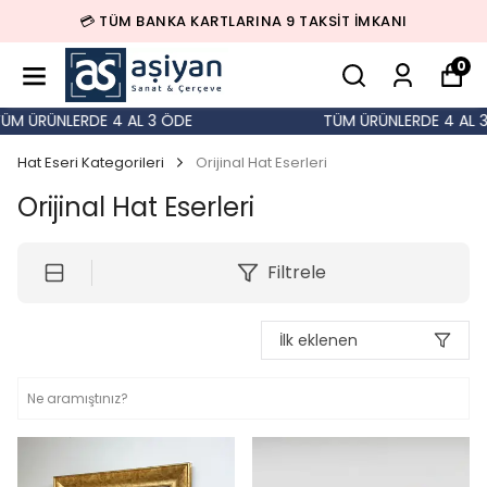
🚚 500 TL ÜZERİ SİPARİŞLERDE KARGO BEDAVA!
0
NLERDE 4 AL 3 ÖDE
TÜM ÜRÜNLERDE 4 AL 3 ÖDE
Hat Eseri Kategorileri
Orijinal Hat Eserleri
Orijinal Hat Eserleri
Filtrele
İlk eklenen