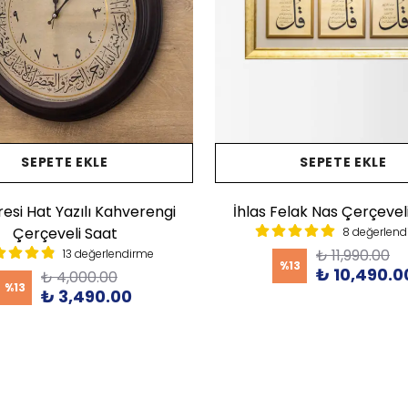
SEPETE EKLE
SEPETE EKLE
resi Hat Yazılı Kahverengi
İhlas Felak Nas Çerçevel
Çerçeveli Saat
8 değerlend
₺ 11,990.00
13 değerlendirme
%
13
₺ 10,490.0
₺ 4,000.00
%
13
₺ 3,490.00