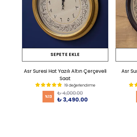
SEPETE EKLE
blo
Asr Suresi Hat Yazılı Altın Çerçeveli
Asr Su
Saat
e
19 değerlendirme
₺ 4,000.00
%
13
₺ 3,490.00