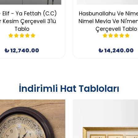
- Elif - Ya Fettah (C.C)
Hasbunallahu Ve Nimel
r Kesim Çerçeveli 3'lü
Nimel Mevla Ve Ni'men
Tablo
Çerçeveli Tablo
₺ 12,740.00
₺ 14,240.00
İndirimli Hat Tabloları