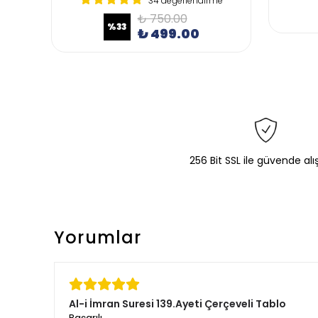
e
34 değerlendirme
₺ 750.00
%
33
₺ 499.00
256 Bit SSL ile güvende alı
Yorumlar
Al-i İmran Suresi 139.Ayeti Çerçeveli Tablo
Başarılı