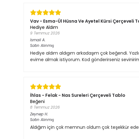
Vav - Esma-Ül Hüsna Ve Ayetel Kürsi Çerçeveli 
Hediye Aldım
9 Temmuz 2026
İsmail
A.
Satın Alınmış
Hediye aldım aldıgım arkadaşım çok beğendi. Yazlı
evime almak istiyorum. Kod gönderirseniz sevinirim.
İhlas - Felak - Nas Sureleri Çerçeveli Tablo
Beğeni
8 Temmuz 2026
Zeynep
H.
Satın Alınmış
Aldığım için çok memnun oldum çok teşekkür ede