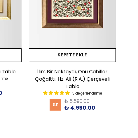
SEPETE EKLE
i Tablo
İlim Bir Noktaydı, Onu Cahiller
Çoğalttı. Hz. Ali (R.A.) Çerçeveli
irme
Tablo
0
3 değerlendirme
₺ 5,590.00
%
11
₺ 4,990.00