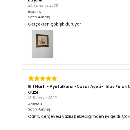
24 Temmuz 2026
ihsan
u.
Satın Alınmış
Gerçekten çok şık duruyor
Elif Harfi - Ayetülkürsi -Nazar Ayeti- İhlas Felak
Güzel
13 Temmuz 2026
Amine
K.
Satın Alınmış
Camı, çerçevesi yazısı beklediğimden iyi geldi. Ço