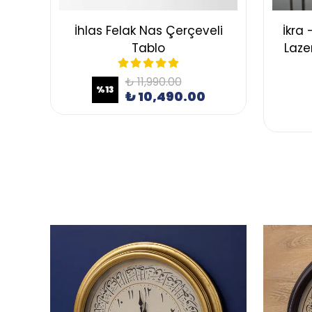
İhlas Felak Nas Çerçeveli
İkra 
Tablo
Laze
₺ 11,990.00
%
13
₺ 10,490.00