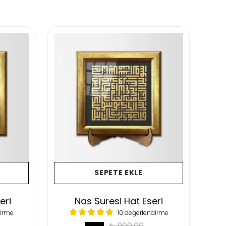
SEPETE EKLE
eri
Nas Suresi Hat Eseri
İh
dirme
10 değerlendirme
₺ 900.00