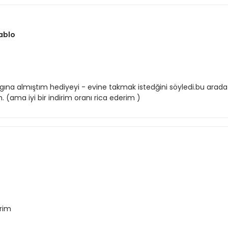
Tablo
gına almıştım hediyeyi - evine takmak istedğini söyledi.bu arad
 (ama iyi bir indirim oranı rica ederim )
rim