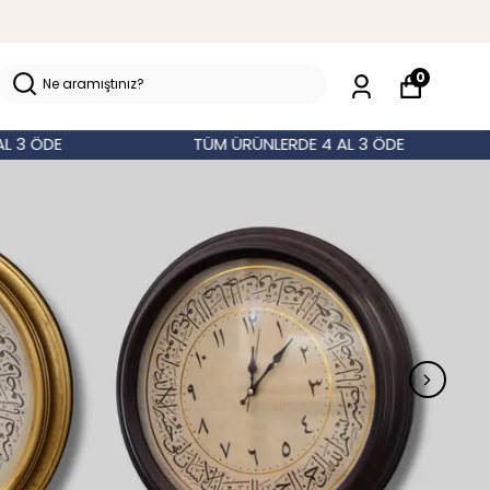
0
TÜM ÜRÜNLERDE 4 AL 3 ÖDE
TÜ