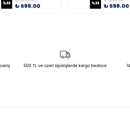
%
33
%
33
₺ 599.00
₺ 599.00
şveriş
500 TL ve üzeri siparişlerde kargo bedava
1