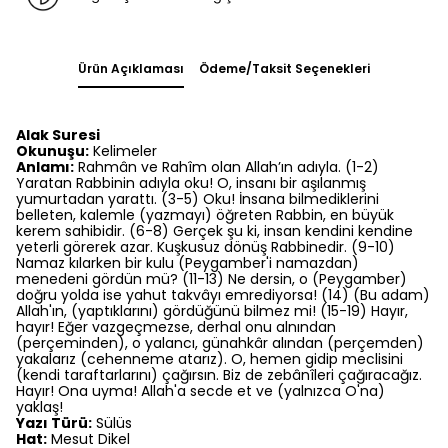
Ürün Açıklaması
Ödeme/Taksit Seçenekleri
Alak Suresi
Okunuşu:
Kelimeler
Anlamı:
Rahmân ve Rahîm olan Allah’ın adıyla. (1-2)
Yaratan Rabbinin adıyla oku! O, insanı bir aşılanmış
yumurtadan yarattı. (3-5) Oku! İnsana bilmediklerini
belleten, kalemle (yazmayı) öğreten Rabbin, en büyük
kerem sahibidir. (6-8) Gerçek şu ki, insan kendini kendine
yeterli görerek azar. Kuşkusuz dönüş Rabbinedir. (9-10)
Namaz kılarken bir kulu (Peygamber'i namazdan)
menedeni gördün mü? (11-13) Ne dersin, o (Peygamber)
doğru yolda ise yahut takvâyı emrediyorsa! (14) (Bu adam)
Allah'ın, (yaptıklarını) gördüğünü bilmez mi! (15-19) Hayır,
hayır! Eğer vazgeçmezse, derhal onu alnından
(perçeminden), o yalancı, günahkâr alından (perçemden)
yakalarız (cehenneme atarız). O, hemen gidip meclisini
(kendi taraftarlarını) çağırsın. Biz de zebânîleri çağıracağız.
Hayır! Ona uyma! Allah'a secde et ve (yalnızca O'na)
yaklaş!
Yazı Türü:
Sülüs
Hat:
Mesut Dikel