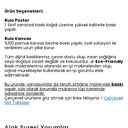
Ürün Seçenekleri;
Rulo Poster
1.⁠ ⁠Sınıf sanatsal baskı kağıdı üzerine yüksek kalitede baskı
yapılır.
Rulo Kanvas
%100 pamuk kanvas bezine baskı yapılır, özel solüsyon ile
renklerini uzun yıllar korur.
Tüm dijital baskılarımız, çevre dostu olup, insan sağlığına
veya doğaya zararlı değildir ve kokusuzdur. 🌿
Eco-Friendly
Baskı makinelerimiz alanında en iyi makinelerden olup,
orjinal mürekkepler kullanılarak en iyi görüntü elde
edilmektedir.
Bu üründe, varyasyonlar da tercih ettiğiniz materyale
baskı
yapılır, rulo olarak korunaklı mukavva tüp içerisinde
adresinize gönderilir.
Çerçeveli ürünlere göz atmak için linke tıklayınız >
Çerçeveli
Hat Tabloları
Alak Suresi
Yorumlar