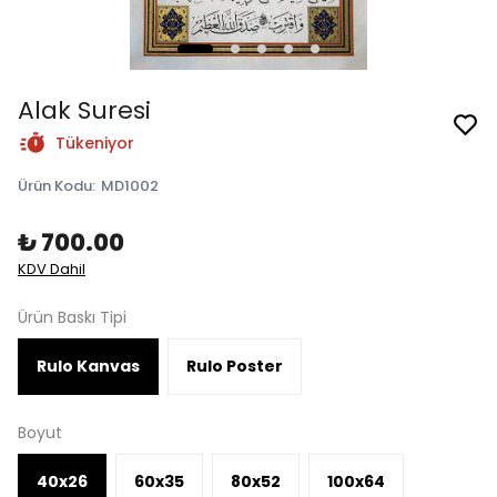
Alak Suresi
Tükeniyor
Ürün Kodu
:
MD1002
₺ 700.00
KDV Dahil
Ürün Baskı Tipi
Rulo Kanvas
Rulo Poster
Boyut
40x26
60x35
80x52
100x64