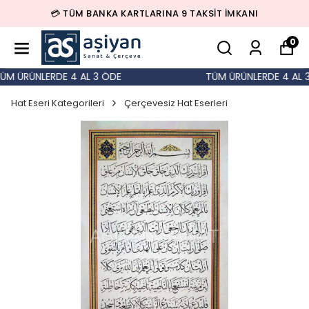
💳 TÜM BANKA KARTLARINA 9 TAKSİT İMKANI
0
M ÜRÜNLERDE 4 AL 3 ÖDE
TÜM ÜRÜNLERDE 4 AL 3 
Hat Eseri Kategorileri
Çerçevesiz Hat Eserleri