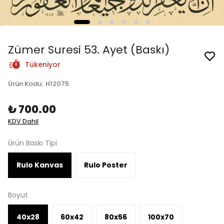
Zümer Suresi 53. Ayet (Baskı)
Tükeniyor
Ürün Kodu
:
H12075
₺ 700.00
KDV Dahil
Ürün Baskı Tipi
Rulo Kanvas
Rulo Poster
Boyut
40x28
60x42
80x56
100x70