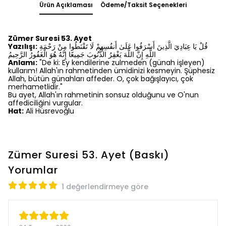
Ürün Açıklaması
Ödeme/Taksit Seçenekleri
Zümer Suresi 53. Ayet
Yazılışı:
قُلْ يَا عِبَادِيَ الَّذِينَ أَسْرَفُوا عَلَىٰ أَنفُسِهِمْ لَا تَقْنَطُوا مِنْ رَحْمَةِ
اللَّهِ إِنَّ اللَّهَ يَغْفِرُ الذُّنُوبَ جَمِيعًا إِنَّهُ هُوَ الْغَفُورُ الرَّحِيمُ
Anlamı:
"De ki: Ey kendilerine zulmeden (günah işleyen)
kullarım! Allah'ın rahmetinden ümidinizi kesmeyin. Şüphesiz
Allah, bütün günahları affeder. O, çok bağışlayıcı, çok
merhametlidir."
Bu ayet, Allah'ın rahmetinin sonsuz olduğunu ve O'nun
affediciliğini vurgular.
Hat:
Ali Hüsrevoğlu
Zümer Suresi 53. Ayet (Baskı)
Yorumlar
1 değerlendirmeye göre