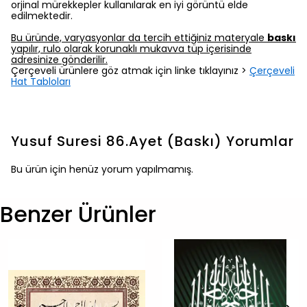
orjinal mürekkepler kullanılarak en iyi görüntü elde
edilmektedir.
Bu üründe, varyasyonlar da tercih ettiğiniz materyale
baskı
yapılır, rulo olarak korunaklı mukavva tüp içerisinde
adresinize gönderilir.
Çerçeveli ürünlere göz atmak için linke tıklayınız >
Çerçeveli
Hat Tabloları
Yusuf Suresi 86.Ayet (Baskı)
Yorumlar
Bu ürün için henüz yorum yapılmamış.
Benzer Ürünler