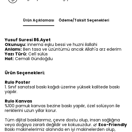
Ürün Açıklaması
Ödeme/Taksit Seçenekleri
Yusuf Suresi 86.Ayet
Okunuşu:
innema eşku bessi ve huzni ilallahi
Anlamı:
Ben tasa ve üzüntümü ancak Allah'a arz ederim
Yazı Türü:
Celî sülüs
Hat:
Cemali Gündoğdu
Ürün Seçenekleri;
Rulo Poster
1.⁠ ⁠Sınıf sanatsal baskı kağıdı üzerine yüksek kalitede baskı
yapılır.
Rulo Kanvas
%100 pamuk kanvas bezine baskı yapılır, özel solüsyon ile
renklerini uzun yıllar korur.
Tüm dijital baskılarımız, çevre dostu olup, insan sağlığına
veya doğaya zararlı değildir ve kokusuzdur. 🌿
Eco-Friendly
Baskı makinelerimiz alanında en iyi makinelerden olup,