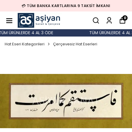
💳 TÜM BANKA KARTLARINA 9 TAKSİT İMKANI
0
M ÜRÜNLERDE 4 AL 3 ÖDE
TÜM ÜRÜNLERDE 4 AL 3
Hat Eseri Kategorileri
Çerçevesiz Hat Eserleri