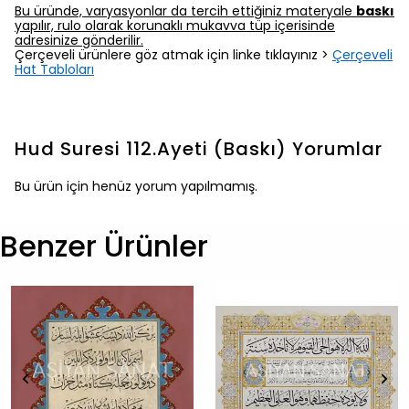
Bu üründe, varyasyonlar da tercih ettiğiniz materyale
baskı
yapılır, rulo olarak korunaklı mukavva tüp içerisinde
adresinize gönderilir.
Çerçeveli ürünlere göz atmak için linke tıklayınız >
Çerçeveli
Hat Tabloları
Hud Suresi 112.Ayeti (Baskı)
Yorumlar
Bu ürün için henüz yorum yapılmamış.
Benzer Ürünler