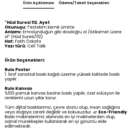
Ürün Açıklaması
Ödeme/Taksit Seçenekleri
"Hûd Suresi 112. Ayet
Okunuşu:
f’estekım kemê ümirte
Anlamı:
Emrolunduğun gibi dosdoğru ol /istikamet üzere
ol” (Hûd Suresi/112)
Hat:
Fatih Özkafa
Yazı türü:
Celî Talik
Ürün Seçenekleri;
Rulo Poster
1.⁠ ⁠Sınıf sanatsal baskı kağıdı üzerine yüksek kalitede baskı
yapılır.
Rulo Kanvas
%100 pamuk kanvas bezine baskı yapılır, özel solüsyon ile
renklerini uzun yıllar korur.
Tüm dijital baskılarımız, çevre dostu olup, insan sağlığına
veya doğaya zararlı değildir ve kokusuzdur. 🌿
Eco-Friendly
Baskı makinelerimiz alanında en iyi makinelerden olup,
orjinal mürekkepler kullanılarak en iyi görüntü elde
edilmektedir.