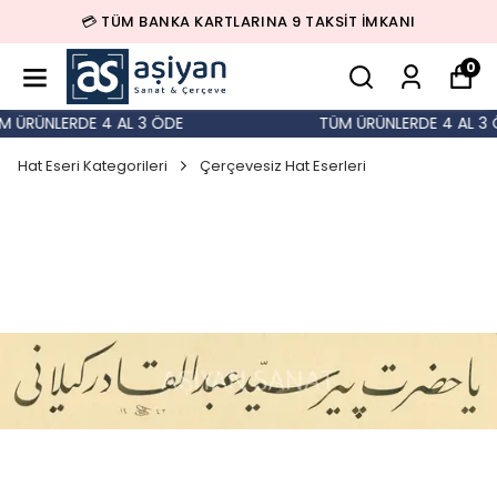
💳 TÜM BANKA KARTLARINA 9 TAKSİT İMKANI
0
 ÜRÜNLERDE 4 AL 3 ÖDE
TÜM ÜRÜNLERDE 4 AL 3 Ö
Hat Eseri Kategorileri
Çerçevesiz Hat Eserleri