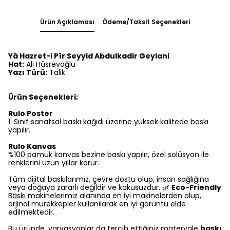
Ürün Açıklaması
Ödeme/Taksit Seçenekleri
Yâ Hazret-i Pîr Seyyid Abdulkadir Geylani
Hat:
Ali Hüsrevoğlu
Yazı Türü:
Talik
Ürün Seçenekleri;
Rulo Poster
1.⁠ ⁠Sınıf sanatsal baskı kağıdı üzerine yüksek kalitede baskı
yapılır.
Rulo Kanvas
%100 pamuk kanvas bezine baskı yapılır, özel solüsyon ile
renklerini uzun yıllar korur.
Tüm dijital baskılarımız, çevre dostu olup, insan sağlığına
veya doğaya zararlı değildir ve kokusuzdur. 🌿
Eco-Friendly
Baskı makinelerimiz alanında en iyi makinelerden olup,
orjinal mürekkepler kullanılarak en iyi görüntü elde
edilmektedir.
Bu üründe, varyasyonlar da tercih ettiğiniz materyale
baskı