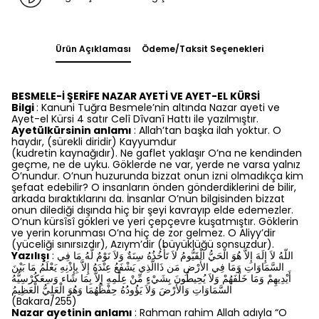
Ürün Açıklaması
Ödeme/Taksit Seçenekleri
BESMELE-İ ŞERİFE NAZAR AYETİ VE AYET-EL KÜRSİ
Bilgi
: Kanuni Tuğra Besmele’nin altında Nazar ayeti ve
Ayet-el Kürsi 4 satır Celî Dîvanî Hattı ile yazılmıştır.
Ayetülkürsinin anlamı
: Allah’tan başka ilah yoktur. O
haydır, (sürekli diridir) Kayyumdur
(kudretin kaynağıdır). Ne gaflet yaklaşır O’na ne kendinden
geçme, ne de uyku. Göklerde ne var, yerde ne varsa yalnız
O’nundur. O’nun huzurunda bizzat onun izni olmadıkça kim
şefaat edebilir? O insanların önden gönderdiklerini de bilir,
arkada bıraktıklarını da. İnsanlar O’nun bilgisinden bizzat
onun dilediği dışında hiç bir şeyi kavrayıp elde edemezler.
O’nun kürsîsî gökleri ve yeri çepçevre kuşatmıştır. Göklerin
ve yerin korunması O’na hiç de zor gelmez. O Aliyy’dir
(yüceliği sınırsızdır), Azıym’dir (büyüklüğü sonsuzdur).
Yazılışı
: اللّهُ لاَ إِلَهَ إِلاَّ هُوَ الْحَيُّ الْقَيُّومُ لاَ تَأْخُذُهُ سِنَةٌ وَلاَ نَوْمٌ لَّهُ مَا فِي
السَّمَاوَاتِ وَمَا فِي الأَرْضِ مَن ذَاالَّذِي يَشْفَعُ عِنْدَهُ إِلاَّ بِإِذْنِهِ يَعْلَمُ مَا بَيْنَ
أَيْدِيهِمْ وَمَا خَلْفَهُمْ وَلاَ يُحِيطُونَ بِشَيْءٍ مِّنْ عِلْمِهِ إِلاَّ بِمَا شَاء وَسِعَكُرْسِيُّهُ
السَّمَاوَاتِ وَالأَرْضَ وَلاَ يَؤُودُهُ حِفْظُهُمَا وَهُوَ الْعَلِيُّ الْعَظِيمُ
(Bakara/255)
Nazar ayetinin anlamı
: Rahman rahim Allah adıyla “O