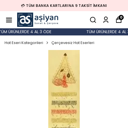
💳 TÜM BANKA KARTLARINA 9 TAKSİT İMKANI
0
M ÜRÜNLERDE 4 AL 3 ÖDE
TÜM ÜRÜNLERDE 4 AL 3
Hat Eseri Kategorileri
Çerçevesiz Hat Eserleri