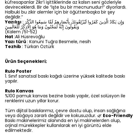
küfresapanlar Zikr’i işittiklerinde az kalsın seni gözleriyle
devireceklerdi. Bir de “işte bu bir mecnunudur!” diyorlardı.
Halbuki bu zikir alemler için bir öğüttenbaşka bir şey
değildir.”
Yazılışı
: وَإِن يَكَادُ الَّذِينَ كَفَرُوا لَيُزْلِقُونَكَ بِأَبْصَارِهِمْ لَمَّا سَمِعُوا الذِّكْرَ
وَيَقُولُونَ إِنَّهُ لَمَجْنُونٌ وَمَا هُوَ إِلَّاذِكْرٌ لِّلْعَالَمِينَ
(Kalem /51-52)
Hat
:Ali Hüsrevoğlu
Yazı türü
: Kanuni Tuğra Besmele, nesih
Tezhib
: Türkan Öztürk
Ürün Seçenekleri;
Rulo Poster
1.⁠ ⁠Sınıf sanatsal baskı kağıdı üzerine yüksek kalitede baskı
yapılır.
Rulo Kanvas
%100 pamuk kanvas bezine baskı yapılır, özel solüsyon ile
renklerini uzun yıllar korur.
Tüm dijital baskılarımız, çevre dostu olup, insan sağlığına
veya doğaya zararlı değildir ve kokusuzdur. 🌿
Eco-Friendly
Baskı makinelerimiz alanında en iyi makinelerden olup,
orjinal mürekkepler kullanılarak en iyi görüntü elde
edilmektedir.