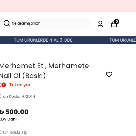
0
TÜM ÜRÜNLERDE 4 AL 3 ÖDE
TÜM ÜRÜNLERDE 4
Merhamet Et , Merhamete
Nail Ol (Baskı)
Tükeniyor
Ürün Kodu
:
H12014
₺ 500.00
KDV Dahil
Ürün Baskı Tipi