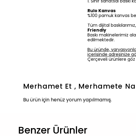
1.⁠ ⁠Sınıf sanatsal baskı
Rulo Kanvas
%100 pamuk kanvas bezine
Tüm dijital baskılarımı
Friendly
Baskı makinelerimiz ala
edilmektedir.
Bu üründe, varyasyonla
içerisinde adresinize gön
Çerçeveli ürünlere göz 
Merhamet Et , Merhamete Nai
Bu ürün için henüz yorum yapılmamış.
Benzer Ürünler