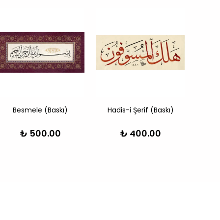
Besmele (Baskı)
Hadis-i Şerif (Baskı)
Besme
₺ 500.00
₺ 400.00