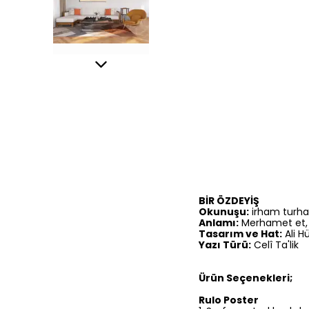
BİR ÖZDEYİŞ
Okunuşu:
irham turh
Anlamı:
Merhamet et, 
Tasarım ve Hat:
Ali H
Yazı Türü:
Celî Ta'lik
Ürün Seçenekleri;
Rulo Poster