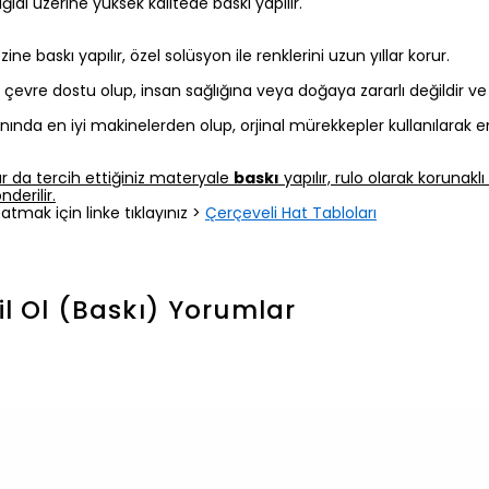
 kağıdı üzerine yüksek kalitede baskı yapılır.
 baskı yapılır, özel solüsyon ile renklerini uzun yıllar korur.
z, çevre dostu olup, insan sağlığına veya doğaya zararlı değildir v
nında en iyi makinelerden olup, orjinal mürekkepler kullanılarak e
r da tercih ettiğiniz materyale
baskı
yapılır, rulo olarak korunak
derilir.
atmak için linke tıklayınız >
Çerçeveli Hat Tabloları
l Ol (Baskı)
Yorumlar