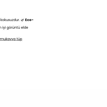
e kokusuzdur. 🌿
Eco-
n iyi görüntü elde
lı mukavva tüp