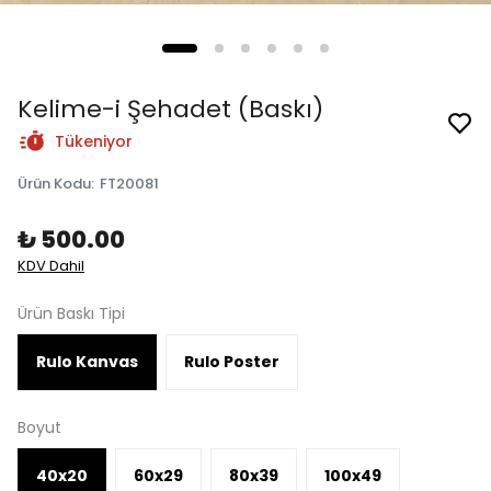
Kelime-i Şehadet (Baskı)
Tükeniyor
Ürün Kodu
:
FT20081
₺ 500.00
KDV Dahil
Ürün Baskı Tipi
Rulo Kanvas
Rulo Poster
Boyut
40x20
60x29
80x39
100x49