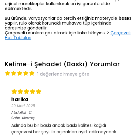
orjinal mürekkepler kullanılarak en iyi görüntü elde
edilmektedir.
Bu üründe, varyasyonlar da tercih ettiğiniz materyale
baskı
yapılır, rulo olarak korunaklı mukavva tüp içerisinde
adresinize gönderilir.
Çerçeveli ürünlere göz atmak için linke tıklayınız >
Çerçeveli
Hat Tabloları
Kelime-i Şehadet (Baskı)
Yorumlar
1 değerlendirmeye göre
harika
29 Mart 2025
Abdullah
C.
Satın Alınmış
Aslında bu bir baskı ancak baskı kalitesi kağıdı
çerçevesi her şeyi ile orjinalden ayırt edilmeyecek