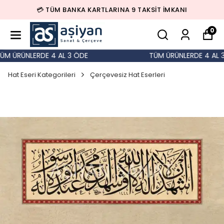
💳 TÜM BANKA KARTLARINA 9 TAKSİT İMKANI
0
 ÜRÜNLERDE 4 AL 3 ÖDE
TÜM ÜRÜNLERDE 4 AL 3 
Hat Eseri Kategorileri
Çerçevesiz Hat Eserleri