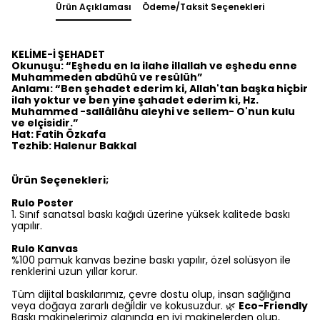
Ürün Açıklaması
Ödeme/Taksit Seçenekleri
KELİME-İ ŞEHADET
Okunuşu: “Eşhedu en la ilahe illallah ve eşhedu enne
Muhammeden abdühû ve resûlüh”
Anlamı: “Ben şehadet ederim ki, Allah'tan başka hiçbir
ilah yoktur ve ben yine şahadet ederim ki, Hz.
Muhammed -sallâllâhu aleyhi ve sellem- O'nun kulu
ve elçisidir.”
Hat: Fatih Özkafa
Tezhib: Halenur Bakkal
Ürün Seçenekleri;
Rulo Poster
1.⁠ ⁠Sınıf sanatsal baskı kağıdı üzerine yüksek kalitede baskı
yapılır.
Rulo Kanvas
%100 pamuk kanvas bezine baskı yapılır, özel solüsyon ile
renklerini uzun yıllar korur.
Tüm dijital baskılarımız, çevre dostu olup, insan sağlığına
veya doğaya zararlı değildir ve kokusuzdur. 🌿
Eco-Friendly
Baskı makinelerimiz alanında en iyi makinelerden olup,