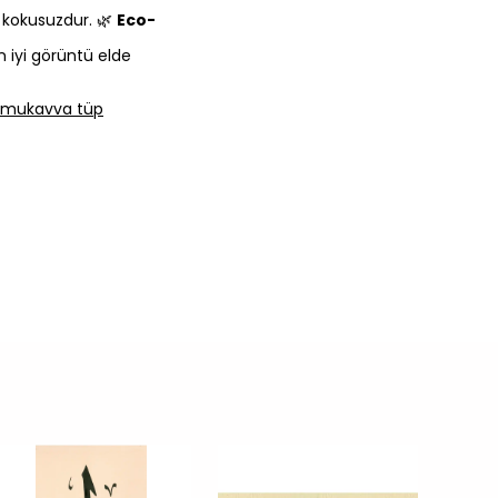
e kokusuzdur. 🌿
Eco-
n iyi görüntü elde
lı mukavva tüp