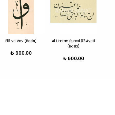
Elif ve Vav (Baskı)
Al İ İmran Suresi 92.Ayeti
E
(Baskı)
₺ 600.00
₺ 600.00