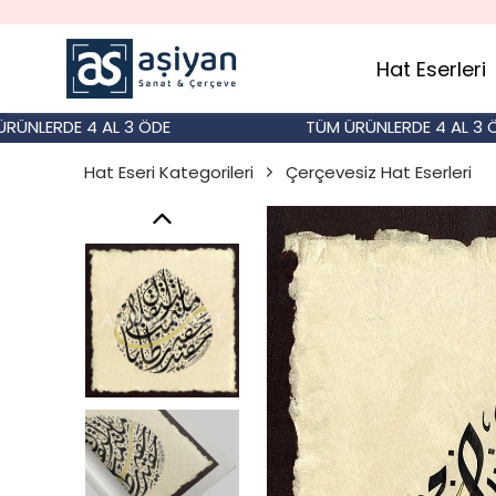
💳 TÜM BAN
Hat Eserleri
ERDE 4 AL 3 ÖDE
TÜM ÜRÜNLERDE 4 AL 3 ÖDE
Hat Eseri Kategorileri
Çerçevesiz Hat Eserleri