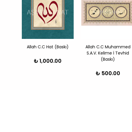
r Ayeti
Allah C.C Hat (Baskı)
Allah C.C Muhammed
S.A.V. Kelime İ Tevhid
(Baskı)
₺ 1,000.00
₺ 500.00