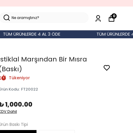
0
 ÜRÜNLERDE 4 AL 3 ÖDE
TÜM ÜRÜNLERDE 4 AL 
İstiklal Marşından Bir Mısra
(Baskı)
Tükeniyor
Ürün Kodu
:
FT20022
₺ 1,000.00
KDV Dahil
Ürün Baskı Tipi