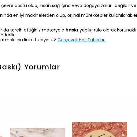
z, çevre dostu olup, insan sağlığına veya doğaya zararlı değildir v
nında en iyi makinelerden olup, orjinal mürekkepler kullanılarak e
r da tercih ettiğiniz materyale
baskı
yapılır, rulo olarak korunak
derilir.
atmak için linke tıklayınız >
Çerçeveli Hat Tabloları
Baskı)
Yorumlar