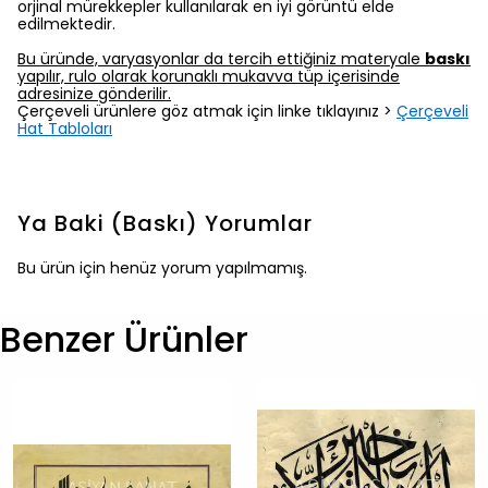
orjinal mürekkepler kullanılarak en iyi görüntü elde
edilmektedir.
Bu üründe, varyasyonlar da tercih ettiğiniz materyale
baskı
yapılır, rulo olarak korunaklı mukavva tüp içerisinde
adresinize gönderilir.
Çerçeveli ürünlere göz atmak için linke tıklayınız >
Çerçeveli
Hat Tabloları
Ya Baki (Baskı)
Yorumlar
Bu ürün için henüz yorum yapılmamış.
Benzer Ürünler