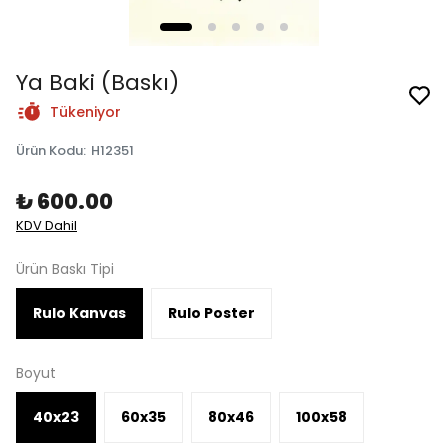
Ya Baki (Baskı)
Tükeniyor
Ürün Kodu
:
H12351
₺ 600.00
KDV Dahil
Ürün Baskı Tipi
Rulo Kanvas
Rulo Poster
Boyut
40x23
60x35
80x46
100x58