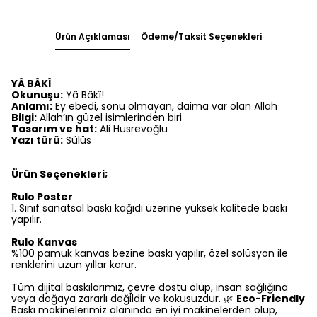
Ürün Açıklaması
Ödeme/Taksit Seçenekleri
YÂ BÂKÎ
Okunuşu:
Yâ Bâkî!
Anlamı:
Ey ebedi, sonu olmayan, daima var olan Allah
Bilgi:
Allah’ın güzel isimlerinden biri
Tasarım ve hat:
Ali Hüsrevoğlu
Yazı türü:
Sülüs
Ürün Seçenekleri;
Rulo Poster
1.⁠ ⁠Sınıf sanatsal baskı kağıdı üzerine yüksek kalitede baskı
yapılır.
Rulo Kanvas
%100 pamuk kanvas bezine baskı yapılır, özel solüsyon ile
renklerini uzun yıllar korur.
Tüm dijital baskılarımız, çevre dostu olup, insan sağlığına
veya doğaya zararlı değildir ve kokusuzdur. 🌿
Eco-Friendly
Baskı makinelerimiz alanında en iyi makinelerden olup,