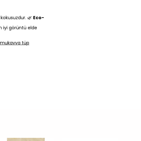
e kokusuzdur. 🌿
Eco-
n iyi görüntü elde
lı mukavva tüp