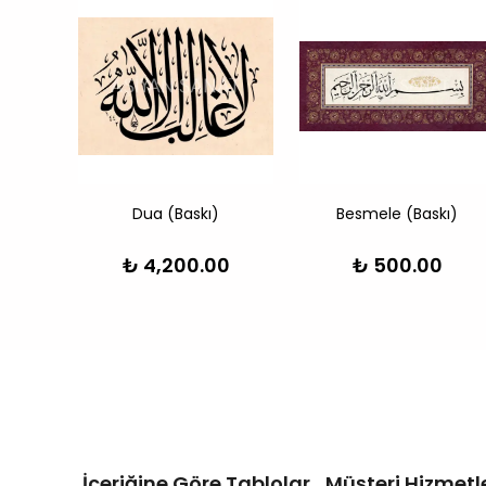
.Ayeti
Dua (Baskı)
Besmele (Baskı)
₺ 4,200.00
₺ 500.00
İçeriğine Göre Tablolar
Müşteri Hizmetle