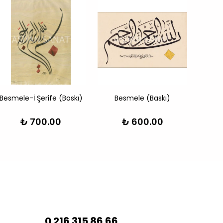
Besmele-İ Şerife (Baskı)
Besmele (Baskı)
Besme
₺ 700.00
₺ 600.00
0 216 315 86 66