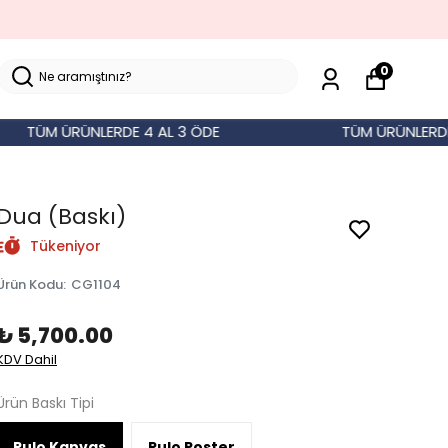
0
ÜM ÜRÜNLERDE 4 AL 3 ÖDE
TÜM ÜRÜNLERDE 4 AL
Dua (Baskı)
Tükeniyor
Ürün Kodu
:
CG1104
₺ 5,700.00
KDV Dahil
Ürün Baskı Tipi
Rulo Kanvas
Rulo Poster