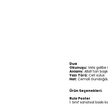
Dua
Okunuşu:
Vela galibe i
Anlamı:
Allah'tan başk
Yazı Türü:
Celî sülüs
Hat:
Cemali Gündoğd
Ürün Seçenekleri;
Rulo Poster
1.⁠ ⁠Sınıf sanatsal baskı