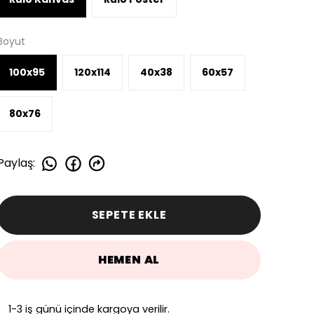
Boyut
100x95
120x114
40x38
60x57
80x76
Paylaş
:
SEPETE EKLE
HEMEN AL
1-3 iş günü içinde kargoya verilir.