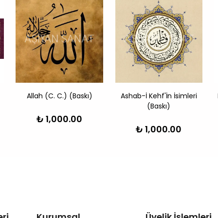
Allah (C. C.) (Baskı)
Ashab-İ Kehf'İn İsimleri
(Baskı)
₺ 1,000.00
₺ 1,000.00
ri
Kurumsal
Üyelik İşlemleri