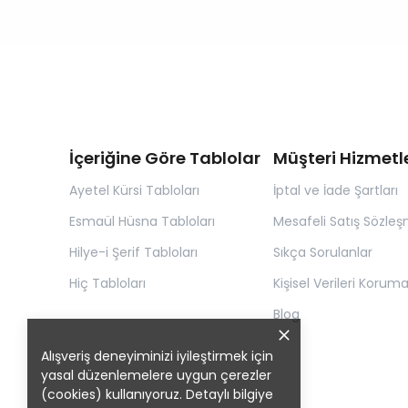
İçeriğine Göre Tablolar
Müşteri Hizmetle
Ayetel Kürsi Tabloları
İptal ve İade Şartları
Esmaül Hüsna Tabloları
Mesafeli Satış Sözleş
Hilye-i Şerif Tabloları
Sıkça Sorulanlar
Hiç Tabloları
Kişisel Verileri Korum
Blog
Alışveriş deneyiminizi iyileştirmek için
yasal düzenlemelere uygun çerezler
(cookies) kullanıyoruz. Detaylı bilgiye