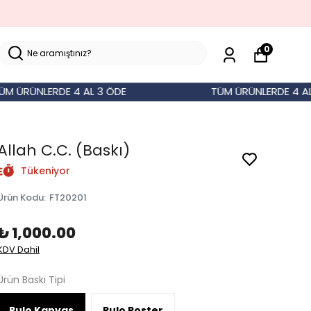
0
ÜNLERDE 4 AL 3 ÖDE
TÜM ÜRÜNLERDE 4 AL 3 Ö
Allah C.C. (Baskı)
Tükeniyor
Ürün Kodu
:
FT20201
₺ 1,000.00
KDV Dahil
Ürün Baskı Tipi
Rulo Kanvas
Rulo Poster