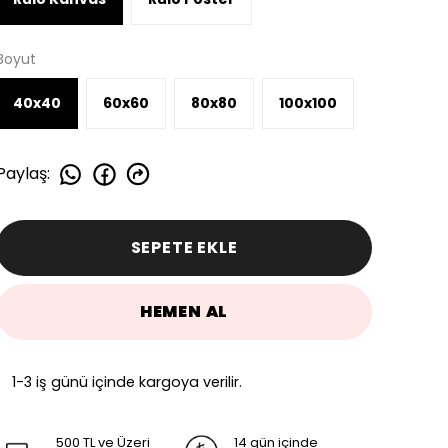
Boyut
40x40
60x60
80x80
100x100
Paylaş
:
SEPETE EKLE
HEMEN AL
1-3 iş günü içinde kargoya verilir.
500 TL ve Üzeri
14 gün içinde