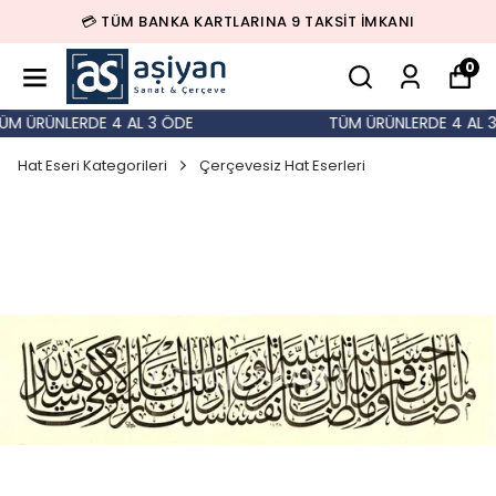
💳 TÜM BANKA KARTLARINA 9 TAKSİT İMKANI
0
M ÜRÜNLERDE 4 AL 3 ÖDE
TÜM ÜRÜNLERDE 4 AL 3 
Hat Eseri Kategorileri
Çerçevesiz Hat Eserleri