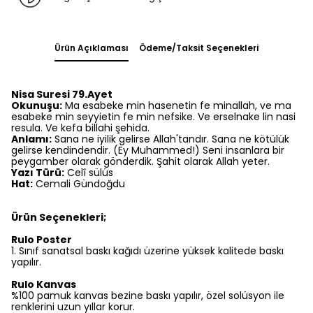
Ürün Açıklaması
Ödeme/Taksit Seçenekleri
Nisa Suresi 79.Ayet
Okunuşu:
Ma esabeke min hasenetin fe minallah, ve ma
esabeke min seyyietin fe min nefsike. Ve erselnake lin nasi
resula. Ve kefa billahi şehida.
Anlamı:
Sana ne iyilik gelirse Allah'tandır. Sana ne kötülük
gelirse kendindendir. (Ey Muhammed!) Seni insanlara bir
peygamber olarak gönderdik. Şahit olarak Allah yeter.
Yazı Türü:
Celî sülüs
Hat:
Cemali Gündoğdu
Ürün Seçenekleri;
Rulo Poster
1.⁠ ⁠Sınıf sanatsal baskı kağıdı üzerine yüksek kalitede baskı
yapılır.
Rulo Kanvas
%100 pamuk kanvas bezine baskı yapılır, özel solüsyon ile
renklerini uzun yıllar korur.