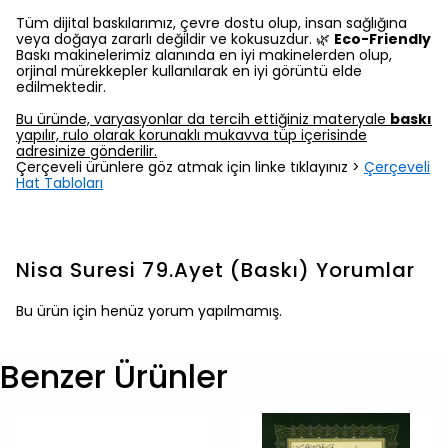
Tüm dijital baskılarımız, çevre dostu olup, insan sağlığına
veya doğaya zararlı değildir ve kokusuzdur. 🌿
Eco-Friendly
Baskı makinelerimiz alanında en iyi makinelerden olup,
orjinal mürekkepler kullanılarak en iyi görüntü elde
edilmektedir.
Bu üründe, varyasyonlar da tercih ettiğiniz materyale
baskı
yapılır, rulo olarak korunaklı mukavva tüp içerisinde
adresinize gönderilir.
Çerçeveli ürünlere göz atmak için linke tıklayınız >
Çerçeveli
Hat Tabloları
Nisa Suresi 79.Ayet (Baskı)
Yorumlar
Bu ürün için henüz yorum yapılmamış.
Benzer Ürünler