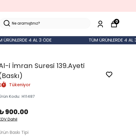
0
NLERDE 4 AL 3 ÖDE
TÜM ÜRÜNLERDE 4 AL 3 ÖD
Al-i İmran Suresi 139.Ayeti
(Baskı)
Tükeniyor
Ürün Kodu
:
H11487
₺ 900.00
KDV Dahil
Ürün Baskı Tipi