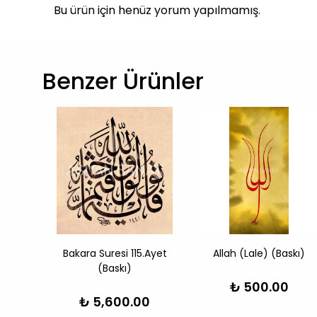
Bu ürün için henüz yorum yapılmamış.
Benzer Ürünler
larak
Bakara Suresi 115.Ayet
Allah (Lale) (Baskı)
dis-İ
(Baskı)
)
₺ 500.00
₺ 5,600.00
0