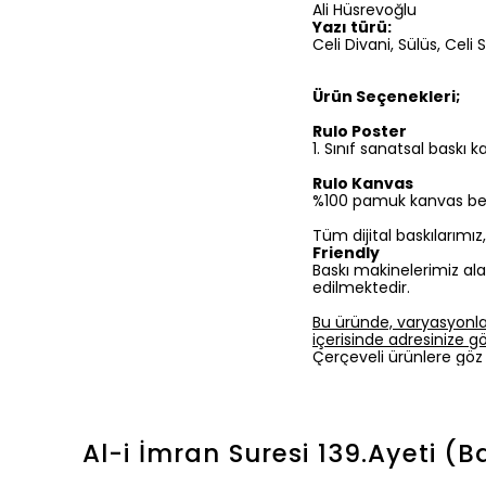
Ali Hüsrevoğlu
Yazı türü:
Celi Divani, Sülüs, Celi 
Ürün Seçenekleri;
Rulo Poster
1.⁠ ⁠Sınıf sanatsal baskı
Rulo Kanvas
%100 pamuk kanvas bezine
Tüm dijital baskılarımı
Friendly
Baskı makinelerimiz ala
edilmektedir.
Bu üründe, varyasyonla
içerisinde adresinize gön
Çerçeveli ürünlere göz 
Al-i İmran Suresi 139.Ayeti (B