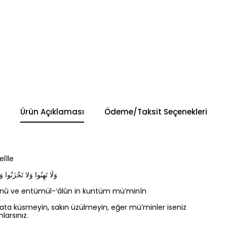
Ürün Açıklaması
Ödeme/Taksit Seçenekleri
elîle
وَلَا تَهِنُوا وَلا تَحْزَنُوا وَ
zenû ve entümül-‘âlûn in kuntüm mü’minîn
ta küsmeyin, sakın üzülmeyin, eğer mü’minler iseniz
nlarsınız.