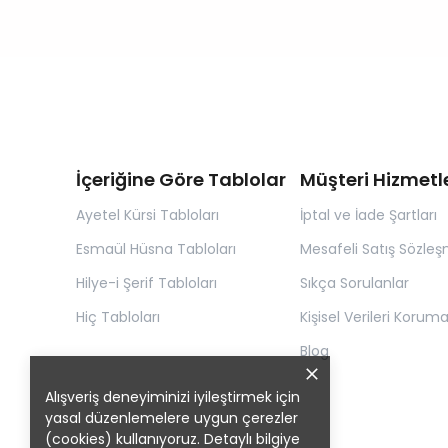
İçeriğine Göre Tablolar
Müşteri Hizmetle
Ayetel Kürsi Tabloları
İptal ve İade Şartları
Esmaül Hüsna Tabloları
Mesafeli Satış Sözleş
Hilye-i Şerif Tabloları
Sıkça Sorulanlar
Hiç Tabloları
Kişisel Verileri Korum
Blog
Alışveriş deneyiminizi iyileştirmek için
yasal düzenlemelere uygun çerezler
(cookies) kullanıyoruz. Detaylı bilgiye