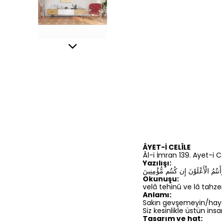
ÂYET-İ CELÎLE
Âl-i İmran 139. Ayet-i C
Yazılışı:
أَنتُمُ الْأَعْلَوْنَ إِن كُنتُم مُّؤْمِنِينَ
Okunuşu:
velâ tehinû ve lâ tah
Anlamı:
Sakın gevşemeyin/haya
Siz kesinlikle üstün insa
Tasarım ve hat: