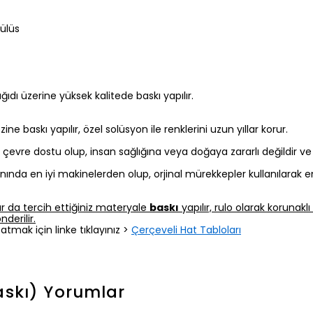
Sülüs
 kağıdı üzerine yüksek kalitede baskı yapılır.
 baskı yapılır, özel solüsyon ile renklerini uzun yıllar korur.
z, çevre dostu olup, insan sağlığına veya doğaya zararlı değildir v
nında en iyi makinelerden olup, orjinal mürekkepler kullanılarak e
r da tercih ettiğiniz materyale
baskı
yapılır, rulo olarak korunak
derilir.
atmak için linke tıklayınız >
Çerçeveli Hat Tabloları
askı)
Yorumlar