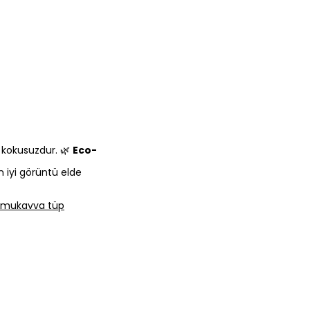
e kokusuzdur. 🌿
Eco-
n iyi görüntü elde
lı mukavva tüp