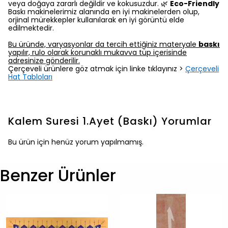
veya doğaya zararlı değildir ve kokusuzdur. 🌿
Eco-Friendly
Baskı makinelerimiz alanında en iyi makinelerden olup,
orjinal mürekkepler kullanılarak en iyi görüntü elde
edilmektedir.
Bu üründe, varyasyonlar da tercih ettiğiniz materyale
baskı
yapılır, rulo olarak korunaklı mukavva tüp içerisinde
adresinize gönderilir.
Çerçeveli ürünlere göz atmak için linke tıklayınız >
Çerçeveli
Hat Tabloları
Kalem Suresi 1.Ayet (Baskı)
Yorumlar
Bu ürün için henüz yorum yapılmamış.
Benzer Ürünler