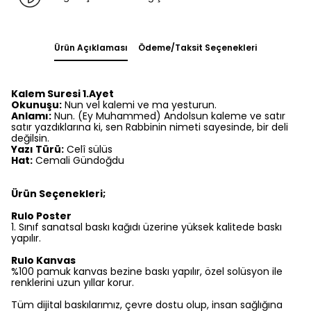
Ürün Açıklaması
Ödeme/Taksit Seçenekleri
Kalem Suresi 1.Ayet
Okunuşu:
Nun vel kalemi ve ma yesturun.
Anlamı:
Nun. (Ey Muhammed) Andolsun kaleme ve satır
satır yazdıklarına ki, sen Rabbinin nimeti sayesinde, bir deli
değilsin.
Yazı Türü:
Celî sülüs
Hat:
Cemali Gündoğdu
Ürün Seçenekleri;
Rulo Poster
1.⁠ ⁠Sınıf sanatsal baskı kağıdı üzerine yüksek kalitede baskı
yapılır.
Rulo Kanvas
%100 pamuk kanvas bezine baskı yapılır, özel solüsyon ile
renklerini uzun yıllar korur.
Tüm dijital baskılarımız, çevre dostu olup, insan sağlığına