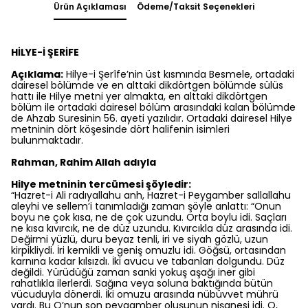
Ürün Açıklaması
Ödeme/Taksit Seçenekleri
HİLYE-İ ŞERİFE
Açıklama:
Hilye-i Şerîfe’nin üst kısmında Besmele, ortadaki
dairesel bölümde ve en alttaki dikdörtgen bölümde sülüs
hattı ile Hilye metni yer almakta, en alttaki dikdörtgen
bölüm ile ortadaki dairesel bölüm arasındaki kalan bölümde
de Ahzab Suresinin 56. ayeti yazılıdır. Ortadaki dairesel Hilye
metninin dört köşesinde dört halifenin isimleri
bulunmaktadır.
Rahman, Rahim Allah adıyla
Hilye metninin tercümesi şöyledir:
“Hazret-i Ali radıyallahu anh, Hazret-i Peygamber sallallahu
aleyhi ve sellem’i tanımladığı zaman şöyle anlattı: “Onun
boyu ne çok kısa, ne de çok uzundu. Orta boylu idi. Saçları
ne kısa kıvırcık, ne de düz uzundu. Kıvırcıkla düz arasında idi.
Değirmi yüzlü, duru beyaz tenli, iri ve siyah gözlü, uzun
kirpikliydi. İri kemikli ve geniş omuzlu idi. Göğsü, ortasından
karnına kadar kılsızdı. İki avucu ve tabanları dolgundu. Düz
değildi. Yürüdüğü zaman sanki yokuş aşağı iner gibi
rahatlıkla ilerlerdi. Sağına veya soluna baktığında bütün
vücuduyla dönerdi. İki omuzu arasında nübüvvet mührü
vardı. Bu O’nun son peygamber oluşunun nişanesi idi. O,