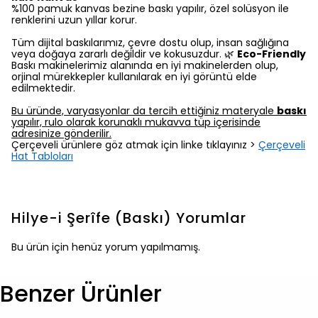
%100 pamuk kanvas bezine baskı yapılır, özel solüsyon ile
renklerini uzun yıllar korur.
Tüm dijital baskılarımız, çevre dostu olup, insan sağlığına
veya doğaya zararlı değildir ve kokusuzdur. 🌿
Eco-Friendly
Baskı makinelerimiz alanında en iyi makinelerden olup,
orjinal mürekkepler kullanılarak en iyi görüntü elde
edilmektedir.
Bu üründe, varyasyonlar da tercih ettiğiniz materyale
baskı
yapılır, rulo olarak korunaklı mukavva tüp içerisinde
adresinize gönderilir.
Çerçeveli ürünlere göz atmak için linke tıklayınız >
Çerçeveli
Hat Tabloları
Hilye-i Şerîfe (Baskı)
Yorumlar
Bu ürün için henüz yorum yapılmamış.
Benzer Ürünler