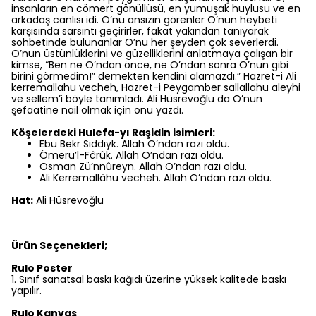
insanların en cömert gönüllüsü, en yumuşak huylusu ve en
arkadaş canlısı idi. O’nu ansızın görenler O’nun heybeti
karşısında sarsıntı geçirirler, fakat yakından tanıyarak
sohbetinde bulunanlar O’nu her şeyden çok severlerdi.
O’nun üstünlüklerini ve güzelliklerini anlatmaya çalışan bir
kimse, “Ben ne O’ndan önce, ne O’ndan sonra O’nun gibi
birini görmedim!” demekten kendini alamazdı.” Hazret-i Ali
kerremallahu vecheh, Hazret-i Peygamber sallallahu aleyhi
ve sellem’i böyle tanımladı. Ali Hüsrevoğlu da O’nun
şefaatine nail olmak için onu yazdı.
Köşelerdeki Hulefa-yı Raşidin isimleri:
Ebu Bekr Sıddıyk. Allah O’ndan razı oldu.
Ömeru’l-Fârûk. Allah O’ndan razı oldu.
Osman Zü’nnûreyn. Allah O’ndan razı oldu.
Ali Kerremallâhu vecheh. Allah O’ndan razı oldu.
Hat:
Ali Hüsrevoğlu
Ürün Seçenekleri;
Rulo Poster
1.⁠ ⁠Sınıf sanatsal baskı kağıdı üzerine yüksek kalitede baskı
yapılır.
Rulo Kanvas