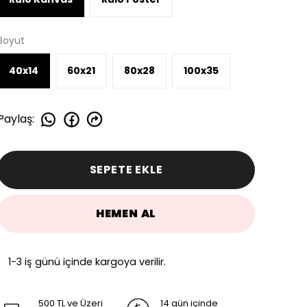
Boyut
40x14
60x21
80x28
100x35
Paylaş
:
SEPETE EKLE
HEMEN AL
1-3 iş günü içinde kargoya verilir.
500 TL ve Üzeri
14 gün içinde