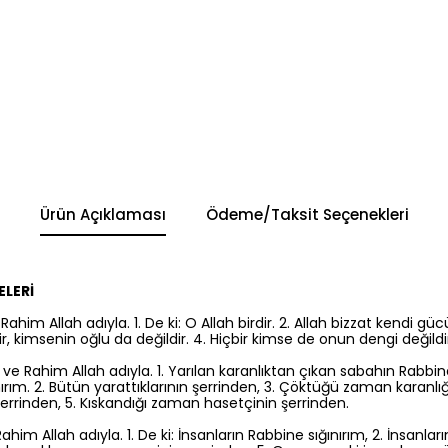
Ürün Açıklaması
Ödeme/Taksit Seçenekleri
ELERİ
him Allah adıyla. 1. De ki: O Allah birdir. 2. Allah bizzat kendi güc
r, kimsenin oğlu da değildir. 4. Hiçbir kimse de onun dengi değildi
 Rahim Allah adıyla. 1. Yarılan karanlıktan çıkan sabahın Rabbi
ırım. 2. Bütün yarattıklarının şerrinden, 3. Çöktüğü zaman karanlı
errinden, 5. Kıskandığı zaman hasetçinin şerrinden.
im Allah adıyla. 1. De ki: İnsanların Rabbine sığınırım, 2. İnsanları