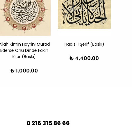
Allah Kimin Hayrini Murad
Hadis-i Şerif (Baskı)
All
Ederse Onu Dinde Fakih
Kilar (Baskı)
₺ 4,400.00
₺ 1,000.00
0 216 315 86 66