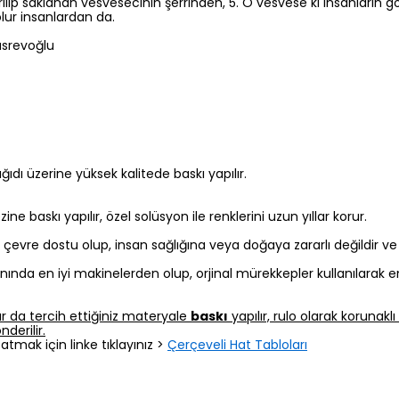
ıvrılıp saklanan vesvesecinin şerrinden, 5. O vesvese ki insanların 
olur insanlardan da.
üsrevoğlu
 kağıdı üzerine yüksek kalitede baskı yapılır.
 baskı yapılır, özel solüsyon ile renklerini uzun yıllar korur.
z, çevre dostu olup, insan sağlığına veya doğaya zararlı değildir v
nında en iyi makinelerden olup, orjinal mürekkepler kullanılarak e
r da tercih ettiğiniz materyale
baskı
yapılır, rulo olarak korunak
derilir.
atmak için linke tıklayınız >
Çerçeveli Hat Tabloları