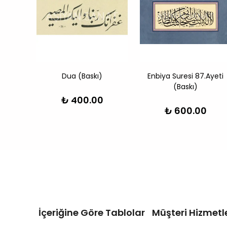
skı)
Dua (Baskı)
Enbiya Suresi 87.Ayeti
(Baskı)
0
₺ 400.00
₺ 600.00
İçeriğine Göre Tablolar
Müşteri Hizmetle