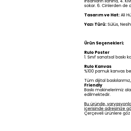
İnsanların ilâhına, 4. K
sokar. 6. Cinlerden de 
Tasarım ve Hat:
Ali H
Yazı Türü:
Sülüs, Nesih
Ürün Seçenekleri;
Rulo Poster
1.⁠ ⁠Sınıf sanatsal baskı
Rulo Kanvas
%100 pamuk kanvas bezine
Tüm dijital baskılarımı
Friendly
Baskı makinelerimiz ala
edilmektedir.
Bu üründe, varyasyonla
içerisinde adresinize gön
Çerçeveli ürünlere göz 