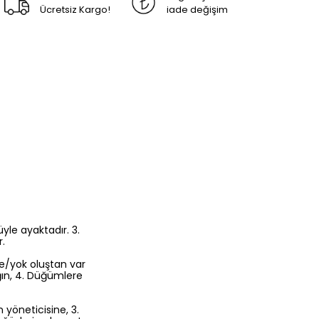
Ücretsiz Kargo!
iade değişim
üyle ayaktadır. 3.
r.
ne/yok oluştan var
ğın, 4. Düğümlere
n yöneticisine, 3.