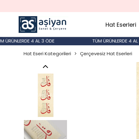
Hat Eserleri
ÜNLERDE 4 AL 3 ÖDE
TÜM ÜRÜNLERDE 4 AL 3 Ö
Hat Eseri Kategorileri
Çerçevesiz Hat Eserleri