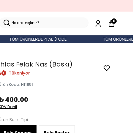
0
TÜM ÜRÜNLERDE 4 AL 3 ÖDE
TÜM ÜRÜNLERDE 4 
İhlas Felak Nas (Baskı)
Tükeniyor
Ürün Kodu
:
H11851
₺ 400.00
KDV Dahil
Ürün Baskı Tipi
Rulo Kanvas
Rulo Poster