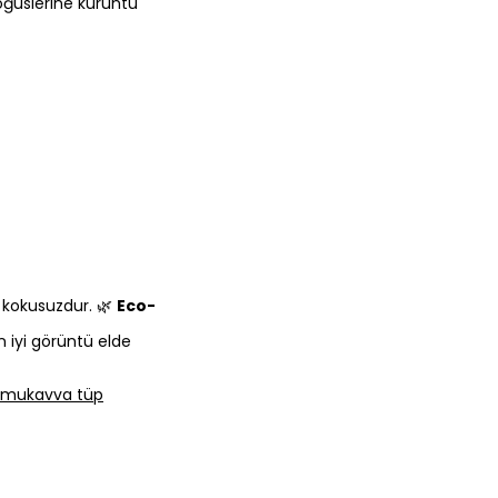
göğüslerine kuruntu
e kokusuzdur. 🌿
Eco-
n iyi görüntü elde
lı mukavva tüp