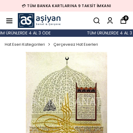
💳 TÜM BANKA KARTLARINA 9 TAKSİT İMKANI
0
 ÜRÜNLERDE 4 AL 3 ÖDE
TÜM ÜRÜNLERDE 4 AL 3 Ö
Hat Eseri Kategorileri
Çerçevesiz Hat Eserleri