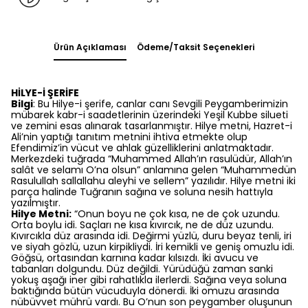
Ürün Açıklaması
Ödeme/Taksit Seçenekleri
HİLYE-İ ŞERİFE
Bilgi
: Bu Hilye-i şerife, canlar canı Sevgili Peygamberimizin
mübarek kabr-i saadetlerinin üzerindeki Yeşil Kubbe silueti
ve zemini esas alınarak tasarlanmıştır. Hilye metni, Hazret-i
Ali’nin yaptığı tanıtım metnini ihtiva etmekte olup
Efendimiz’in vücut ve ahlak güzelliklerini anlatmaktadır.
Merkezdeki tuğrada “Muhammed Allah’ın rasulüdür, Allah’ın
salât ve selamı O’na olsun” anlamına gelen “Muhammedün
Rasulullah sallallahu aleyhi ve sellem” yazılıdır. Hilye metni iki
parça halinde Tuğranın sağına ve soluna nesih hattıyla
yazılmıştır.
Hilye Metni:
“Onun boyu ne çok kısa, ne de çok uzundu.
Orta boylu idi. Saçları ne kısa kıvırcık, ne de düz uzundu.
Kıvırcıkla düz arasında idi. Değirmi yüzlü, duru beyaz tenli, iri
ve siyah gözlü, uzun kirpikliydi. İri kemikli ve geniş omuzlu idi.
Göğsü, ortasından karnına kadar kılsızdı. İki avucu ve
tabanları dolgundu. Düz değildi. Yürüdüğü zaman sanki
yokuş aşağı iner gibi rahatlıkla ilerlerdi. Sağına veya soluna
baktığında bütün vücuduyla dönerdi. İki omuzu arasında
nübüvvet mührü vardı. Bu O’nun son peygamber oluşunun