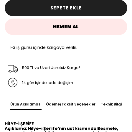
SEPETE EKLE
HEMEN AL
1-3 iş günü içinde kargoya verilir.
500 TL ve Üzeri Ücretsiz Kargo!
14 gün içinde iade değişim
Ürün Açıklaması
Ödeme/Taksit Seçenekleri
Teknik Bilgi
HİLYE-İ ŞERİFE
Açıklama: Hilye-i Şerîfe’nin üst kısmında Besmele,