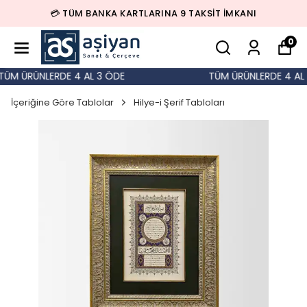
💳 TÜM BANKA KARTLARINA 9 TAKSİT İMKANI
0
ÜM ÜRÜNLERDE 4 AL 3 ÖDE
TÜM ÜRÜNLERDE 4 AL 3
İçeriğine Göre Tablolar
Hilye-i Şerif Tabloları