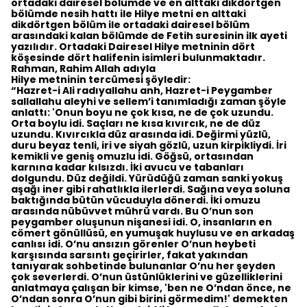
ortadaki dairesel bölümde ve en alttaki dikdörtgen
bölümde nesih hattı ile Hilye metni en alttaki
dikdörtgen bölüm ile ortadaki dairesel bölüm
arasındaki kalan bölümde de Fetih suresinin ilk ayeti
yazılıdır. Ortadaki Dairesel Hilye metninin dört
köşesinde dört halifenin isimleri bulunmaktadır.
Rahman, Rahim Allah adıyla​
Hilye metninin tercümesi şöyledir:
“Hazret-i Ali radıyallahu anh, Hazret-i Peygamber
sallallahu aleyhi ve sellem’i tanımladığı zaman şöyle
anlattı: 'Onun boyu ne çok kısa, ne de çok uzundu.
Orta boylu idi. Saçları ne kısa kıvırcık, ne de düz
uzundu. Kıvırcıkla düz arasında idi. Değirmi yüzlü,
duru beyaz tenli, iri ve siyah gözlü, uzun kirpikliydi. İri
kemikli ve geniş omuzlu idi. Göğsü, ortasından
karnına kadar kılsızdı. İki avucu ve tabanları
dolgundu. Düz değildi. Yürüdüğü zaman sanki yokuş
aşağı iner gibi rahatlıkla ilerlerdi. Sağına veya soluna
baktığında bütün vücuduyla dönerdi. İki omuzu
arasında nübüvvet mührü vardı. Bu O’nun son
peygamber oluşunun nişanesi idi. O, insanların en
cömert gönüllüsü, en yumuşak huylusu ve en arkadaş
canlısı idi. O’nu ansızın görenler O’nun heybeti
karşısında sarsıntı geçirirler, fakat yakından
tanıyarak sohbetinde bulunanlar O’nu her şeyden
çok severlerdi. O’nun üstünlüklerini ve güzelliklerini
anlatmaya çalışan bir kimse, 'ben ne O’ndan önce, ne
O’ndan sonra O’nun gibi birini görmedim!' demekten