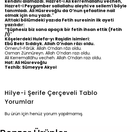
kendini alamazdı. Hazret-i Ali kerremallahu vecheh,
Hazret-i Peygamber sallallahu aleyhi ve sellem’i böyle
tanımladı. Ali Hüsrevoğlu da O’nun şefaatine nail
olmak için onu yazdı."
Alttaki bölümdeki yazıda Fetih suresinin ilk ayeti
yazılıdır:
“Şüphesiz biz sana apaçık bir fetih ihsan ettik (Fetih
/1)"
Köşelerdeki Hulefa-yı Raşidin isimleri:
Ebû Bekr Sıddıyk. Allah O’ndan râzı oldu.
Ömeru’l-Fârûk. Allah O’ndan râzı oldu.
Osman Zünnûreyn. Allah O’ndan razı oldu.
Ali Kerremallâhu vecheh. Allah O’ndan razı oldu.
Hat: Ali Hüsrevoğlu
Tezhib: Sümeyye Akyol
Hilye-i Şerife Çerçeveli Tablo
Yorumlar
Bu ürün için henüz yorum yapılmamış.