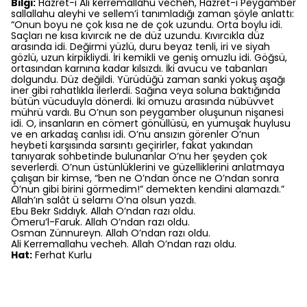
Bilgi:
Hazret-i Ali kerremallahu vecheh, Hazret-i Peygamber
sallallahu aleyhi ve sellem’i tanımladığı zaman şöyle anlattı:
“Onun boyu ne çok kısa ne de çok uzundu. Orta boylu idi.
Saçları ne kısa kıvırcık ne de düz uzundu. Kıvırcıkla düz
arasında idi. Değirmi yüzlü, duru beyaz tenli, iri ve siyah
gözlü, uzun kirpikliydi. İri kemikli ve geniş omuzlu idi. Göğsü,
ortasından karnına kadar kılsızdı. İki avucu ve tabanları
dolgundu. Düz değildi. Yürüdüğü zaman sanki yokuş aşağı
iner gibi rahatlıkla ilerlerdi. Sağına veya soluna baktığında
bütün vücuduyla dönerdi. İki omuzu arasında nübüvvet
mührü vardı. Bu O’nun son peygamber oluşunun nişanesi
idi. O, insanların en cömert gönüllüsü, en yumuşak huylusu
ve en arkadaş canlısı idi. O’nu ansızın görenler O’nun
heybeti karşısında sarsıntı geçirirler, fakat yakından
tanıyarak sohbetinde bulunanlar O’nu her şeyden çok
severlerdi. O’nun üstünlüklerini ve güzelliklerini anlatmaya
çalışan bir kimse, “ben ne O’ndan önce ne O’ndan sonra
O’nun gibi birini görmedim!” demekten kendini alamazdı.”
Allah’ın salât ü selamı O’na olsun yazdı.
Ebu Bekr Sıddıyk. Allah O’ndan razı oldu.
Ömeru’l-Faruk. Allah O’ndan razı oldu.
Osman Zünnureyn. Allah O’ndan razı oldu.
Ali Kerremallahu vecheh. Allah O’ndan razı oldu.
Hat:
Ferhat Kurlu