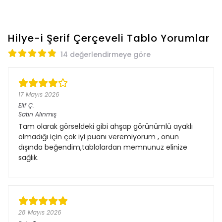
Hilye-i Şerif Çerçeveli Tablo
Yorumlar
14 değerlendirmeye göre
17 Mayıs 2026
Elif
Ç.
Satın Alınmış
Tam olarak görseldeki gibi ahşap görünümlü ayaklı
olmadığı için çok iyi puanı veremiyorum , onun
dışında beğendim,tablolardan memnunuz elinize
sağlık.
28 Mayıs 2026