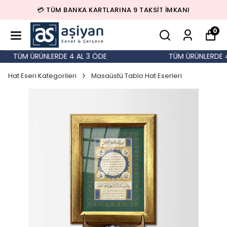
💳 TÜM BANKA KARTLARINA 9 TAKSİT İMKANI
0
TÜM ÜRÜNLERDE 4 AL 3 ÖDE
TÜM ÜRÜNLERDE 4 
Hat Eseri Kategorileri
Masaüstü Tablo Hat Eserleri