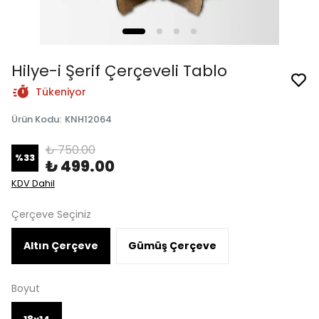
Hilye-i Şerif Çerçeveli Tablo
Tükeniyor
Ürün Kodu
:
KNH12064
₺ 750.00
%
33
₺ 499.00
KDV Dahil
Çerçeve Seçiniz
Altın Çerçeve
Gümüş Çerçeve
Boyut