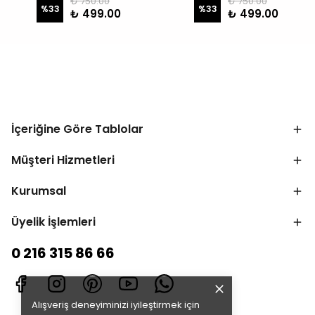
₺ 750.00
₺ 750.00
%
33
%
33
₺ 499.00
₺ 499.00
İçeriğine Göre Tablolar
Müşteri Hizmetleri
Kurumsal
Üyelik İşlemleri
0 216 315 86 66
Alışveriş deneyiminizi iyileştirmek için