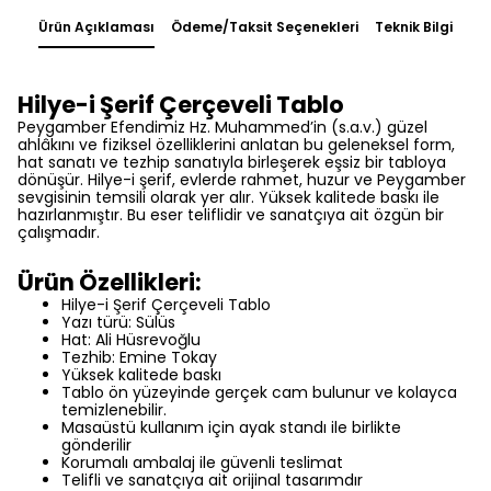
Ürün Açıklaması
Ödeme/Taksit Seçenekleri
Teknik Bilgi
Hilye-i Şerif Çerçeveli Tablo
Peygamber Efendimiz Hz. Muhammed’in (s.a.v.) güzel
ahlâkını ve fiziksel özelliklerini anlatan bu geleneksel form,
hat sanatı ve tezhip sanatıyla birleşerek eşsiz bir tabloya
dönüşür. Hilye-i şerif, evlerde rahmet, huzur ve Peygamber
sevgisinin temsili olarak yer alır. Yüksek kalitede baskı ile
hazırlanmıştır. Bu eser teliflidir ve sanatçıya ait özgün bir
çalışmadır.
Ürün Özellikleri:
Hilye-i Şerif Çerçeveli Tablo
Yazı türü: Sülüs
Hat: Ali Hüsrevoğlu
Tezhib: Emine Tokay
Yüksek kalitede baskı
Tablo ön yüzeyinde gerçek cam bulunur ve kolayca
temizlenebilir.
Masaüstü kullanım için ayak standı ile birlikte
gönderilir
Korumalı ambalaj ile güvenli teslimat
Telifli ve sanatçıya ait orijinal tasarımdır