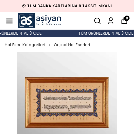
💳 TÜM BANKA KARTLARINA 9 TAKSİT İMKANI
0
NLERDE 4 AL 3 ÖDE
TÜM ÜRÜNLERDE 4 AL 3 ÖDE
Hat Eseri Kategorileri
Orijinal Hat Eserleri