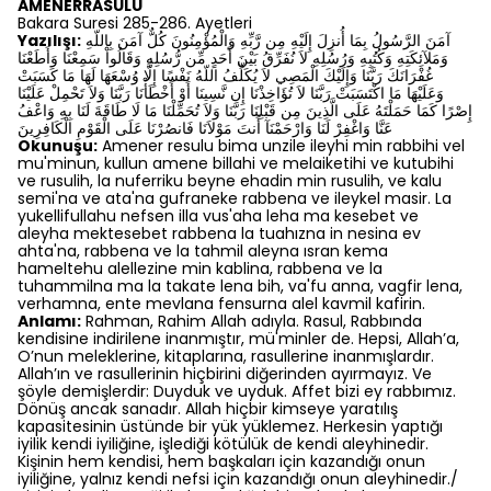
AMENERRASULÜ
Bakara Suresi 285-286. Ayetleri
Yazılışı:
آمَنَ الرَّسُولُ بِمَا أُنزِلَ إِلَيْهِ مِن رَّبِّهِ وَالْمُؤْمِنُونَ كُلٌّ آمَنَ بِاللّهِ
وَمَلآئِكَتِهِ وَكُتُبِهِ وَرُسُلِهِ لاَ نُفَرِّقُ بَيْنَ أَحَدٍ مِّن رُّسُلِهِ وَقَالُواْ سَمِعْنَا وَأَطَعْنَا
غُفْرَانَكَ رَبَّنَا وَإِلَيْكَ الْمَصِي لاَ يُكَلِّفُ اللّهُ نَفْسًا إِلَّا وُسْعَهَا لَهَا مَا كَسَبَتْ
وَعَلَيْهَا مَا اكْتَسَبَتْ رَبَّنَا لاَ تُؤَاخِذْنَا إِن نَّسِينَا أَوْ أَخْطَأْنَا رَبَّنَا وَلاَ تَحْمِلْ عَلَيْنَا
إِصْرًا كَمَا حَمَلْتَهُ عَلَى الَّذِينَ مِن قَبْلِنَا رَبَّنَا وَلاَ تُحَمِّلْنَا مَا لَا طَاقَةَ لَنَا بِهِ وَاعْفُ
عَنَّا وَاغْفِرْ لَنَا وَارْحَمْنَآ أَنتَ مَوْلاَنَا فَانصُرْنَا عَلَى الْقَوْمِ الْكَافِرِينَ
Okunuşu:
Amener resulu bima unzile ileyhi min rabbihi vel
mu'minun, kullun amene billahi ve melaiketihi ve kutubihi
ve rusulih, la nuferriku beyne ehadin min rusulih, ve kalu
semi'na ve ata'na gufraneke rabbena ve ileykel masir. La
yukellifullahu nefsen illa vus'aha leha ma kesebet ve
aleyha mektesebet rabbena la tuahızna in nesina ev
ahta'na, rabbena ve la tahmil aleyna ısran kema
hameltehu alellezine min kablina, rabbena ve la
tuhammilna ma la takate lena bih, va'fu anna, vagfir lena,
verhamna, ente mevlana fensurna alel kavmil kafirin.
Anlamı:
Rahman, Rahim Allah adıyla. Rasul, Rabbında
kendisine indirilene inanmıştır, mü'minler de. Hepsi, Allah’a,
O’nun meleklerine, kitaplarına, rasullerine inanmışlardır.
Allah’ın ve rasullerinin hiçbirini diğerinden ayırmayız. Ve
şöyle demişlerdir: Duyduk ve uyduk. Affet bizi ey rabbımız.
Dönüş ancak sanadır. Allah hiçbir kimseye yaratılış
kapasitesinin üstünde bir yük yüklemez. Herkesin yaptığı
iyilik kendi iyiliğine, işlediği kötülük de kendi aleyhinedir.
Kişinin hem kendisi, hem başkaları için kazandığı onun
iyiliğine, yalnız kendi nefsi için kazandığı onun aleyhinedir./