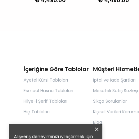
₺ 4,490.00
₺ 4,490.00
00
İçeriğine Göre Tablolar
Müşteri Hizmetle
Ayetel Kürsi Tabloları
İptal ve İade Şartları
Esmaül Hüsna Tabloları
Mesafeli Satış Sözleş
Hilye-i Şerif Tabloları
Sıkça Sorulanlar
Hiç Tabloları
Kişisel Verileri Korum
Blog
Alışveriş deneyiminizi iyileştirmek için