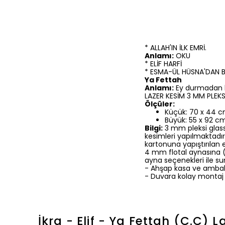
* ALLAH'IN İLK EMRİ.
Anlamı:
OKU
* ELİF HARFİ
* ESMA-ÜL HÜSNA'DAN Bİ
Ya Fettah
Anlamı:
Ey durmadan k
LAZER KESİM 3 MM PLEK
Ölçüler:
Küçük: 70 x 44 
Büyük: 55 x 92 c
Bilgi:
3 mm pleksi glass
kesimleri yapılmaktadır
kartonuna yapıştırılan 
4 mm flotal aynasına (k
ayna seçenekleri ile su
- Ahşap kasa ve ambal
- Duvara kolay montaj (
İkra - Elif - Ya Fettah (C.C) 