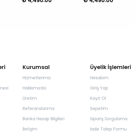
₺ 4,490.00
₺ 4,490.00
ri
Kurumsal
Üyelik İşlemleri
Hizmetlerimiz
Hesabım
mesi
Hakkımızda
Giriş Yap
Üretim
Kayıt Ol
a
Referanslarımız
Sepetim
Banka Hesap Bilgileri
Sipariş Sorgulama
İletişim
İade Talep Formu