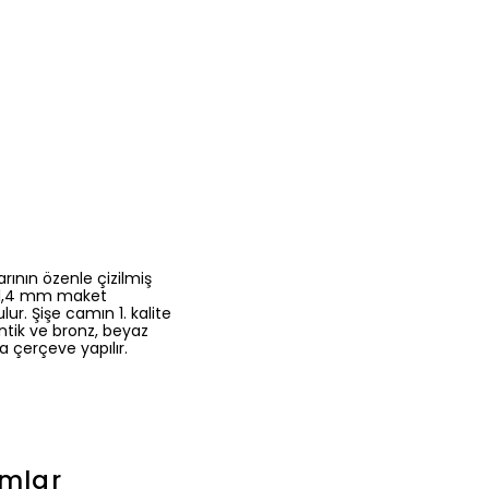
ının özenle çizilmiş
p, 1,4 mm maket
ur. Şişe camın 1. kalite
ntik ve bronz, beyaz
a çerçeve yapılır.
mlar