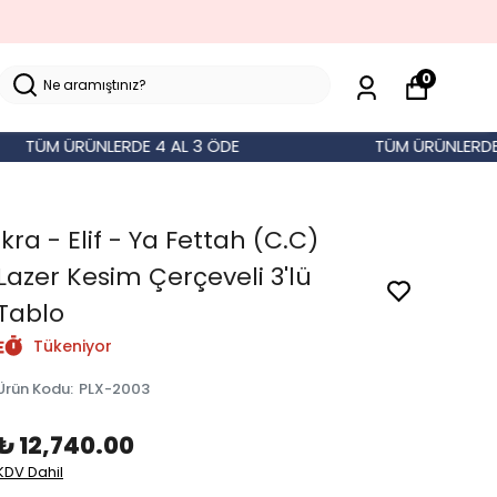
0
ÜM ÜRÜNLERDE 4 AL 3 ÖDE
TÜM ÜRÜNLERDE 4 A
İkra - Elif - Ya Fettah (C.C)
Lazer Kesim Çerçeveli 3'lü
Tablo
Tükeniyor
Ürün Kodu
:
PLX-2003
₺ 12,740.00
KDV Dahil