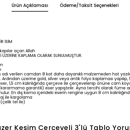
Ürün Açıklaması
Ödeme/Taksit Seçenekleri
R İSİM
apılar açan Allah
Sİ ÜZERİNE KAPLAMA OLARAK SUNULMUŞTUR.
cm
m
 adı verilen camdan 8 kat daha dayanıklı malzemeden hat yazılar
. Ardından üzerine gold, silver veya antik folyo kaplaması yapılı
eser, 1,5 cm kalınlığında çerçeve ile çerçevelenip önüne cam koyul
ararmama garantili) eser yapıştırılır. Ayna tercihi olarak füme a
nulur. En dış kısma içerideki eserin rengine uygun 8 cm kalınlığınd
aj ile kargolama
çelik tel ile)
Lazer Kesim Çerçeveli 3'lü Tablo
Yoru