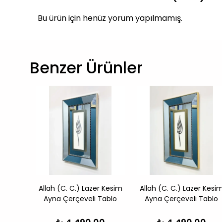
Bu ürün için henüz yorum yapılmamış.
Benzer Ürünler
lif-
Allah (C. C.) Lazer Kesim
Allah (C. C.) Lazer Kesi
 Lazer
Ayna Çerçeveli Tablo
Ayna Çerçeveli Tablo
li 3'lü