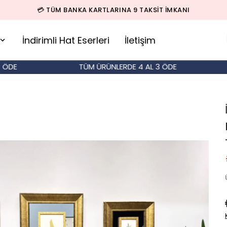
🚚 500 TL ÜZERİ SİPARİŞLERDE KARGO BEDAVA!
İndirimli Hat Eserleri
İletişim
E
TÜM ÜRÜNLERDE 4 AL 3 ÖDE
T