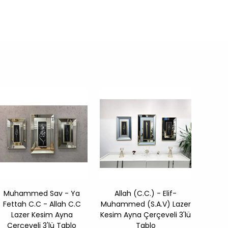
Muhammed Sav - Ya
Allah (C.C.) - Elif-
Allah
Fettah C.C - Allah C.C
Muhammed (S.A.V) Lazer
C.C- 
Lazer Kesim Ayna
Kesim Ayna Çerçeveli 3'lü
Lazer 
Çerçeveli 3'lü Tablo
Tablo