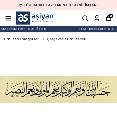
💳 TÜM BANKA KARTLARINA 9 TAKSİT İMKANI
0
ÜM ÜRÜNLERDE 4 AL 3 ÖDE
TÜM ÜRÜNLERDE 4 AL 3
Hat Eseri Kategorileri
Çerçevesiz Hat Eserleri