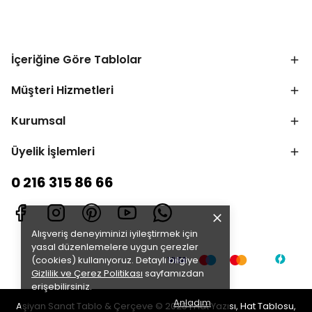
İçeriğine Göre Tablolar
Müşteri Hizmetleri
Kurumsal
Üyelik İşlemleri
0 216 315 86 66
Alışveriş deneyiminizi iyileştirmek için
yasal düzenlemelere uygun çerezler
(cookies) kullanıyoruz. Detaylı bilgiye
Gizlilik ve Çerez Politikası
sayfamızdan
erişebilirsiniz.
Anladım
Aşiyan Sanat Tablo & Çerçeve © 2025 | Hat Yazısı, Hat Tablosu,