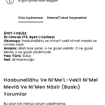
14 gün içinde iade değişim
Ürün Açıklaması
Ödeme/Taksit Seçenekleri
ÂYET-İ CELÎLE
Âl-i İmran 173. Ayet-i Celîlesi
Okunuşu:
hasbunellāhu ve ni’me’l-vekil ni’mel mewla ve
ni’men nâsîr
Anlamı:
Allah bize yeter, o ne güzel vekildir. O ne güzel
Mevla, o ne güzel yardımcıdır.
Yazı Türü:
Sülüs
Hat:
Ali Hüsrevoğlu
Hasbunellāhu Ve Ni’Me’L-Vekîl Ni’Mel
Mevlā Ve Ni’Men Nâsîr (Baskı)
Yorumlar
Bu ürün için henüz yorum yapılmamış.