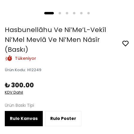
Hasbunellāhu Ve Ni’Me’L-Vekîl
Ni’Mel Mevlā Ve Ni’Men Nâsîr
(Baskı)
Tükeniyor
Ürün Kodu
:
H12249
₺ 300.00
KDV Dahil
Ürün Baskı Tipi
Rulo Kanvas
Rulo Poster