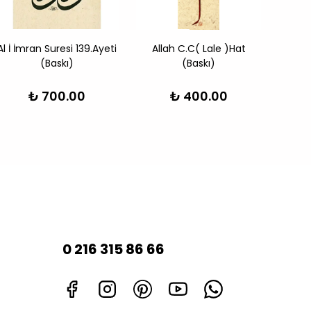
Al İ İmran Suresi 139.Ayeti
Allah C.C( Lale )Hat
Al
(Baskı)
(Baskı)
Se
₺ 700.00
₺ 400.00
0 216 315 86 66