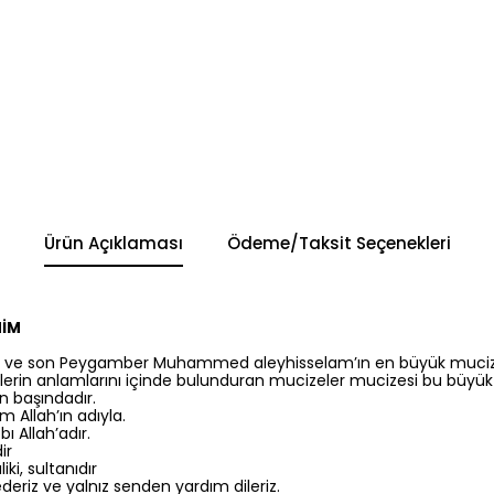
Ürün Açıklaması
Ödeme/Taksit Seçenekleri
MİM
tabı ve son Peygamber Muhammed aleyhisselam’ın en büyük mucize
lerin anlamlarını içinde bulunduran mucizeler mucizesi bu büyük 
ın başındadır.
 Allah’ın adıyla.
ı Allah’adır.
ir
ki, sultanıdır
ederiz ve yalnız senden yardım dileriz.