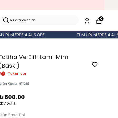
0
NLERDE 4 AL 3 ÖDE
TÜM ÜRÜNLERDE 4 AL 3 ÖD
Fatiha Ve Elif-Lam-Mim
(Baskı)
Tükeniyor
Ürün Kodu
:
H11281
₺ 800.00
KDV Dahil
Ürün Baskı Tipi