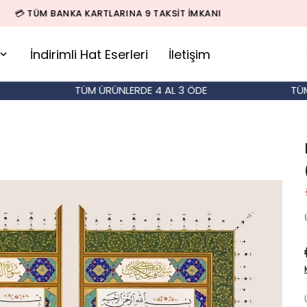
🚚 500 TL ÜZERİ SİPARİŞLERDE KARGO BEDAVA!
İndirimli Hat Eserleri
İletişim
TÜM ÜRÜNLERDE 4 AL 3 ÖDE
TÜM ÜRÜ