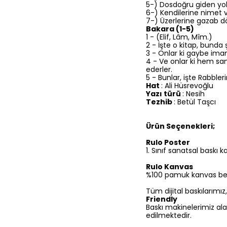
5-) Dosdoğru giden yola 
6-) Kendilerine nimet ve
7-) Üzerlerine gazab d
Bakara (1-5)
1 - (Elif, Lâm, Mîm.)
2 - İşte o kitap, bunda
3 - Onlar ki gaybe iman
4 - Ve onlar ki hem san
ederler.
5 - Bunlar, işte Rabbler
Hat
: Ali Hüsrevoğlu
Yazı türü
: Nesih
Tezhib
: Betül Taşcı
Ürün Seçenekleri;
Rulo Poster
1.⁠ ⁠Sınıf sanatsal baskı
Rulo Kanvas
%100 pamuk kanvas bezine
Tüm dijital baskılarımı
Friendly
Baskı makinelerimiz ala
edilmektedir.