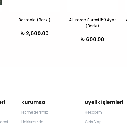
Besmele (Baskı)
Ali İmran Suresi 159.Ayet
(Baskı)
₺ 2,600.00
₺ 600.00
ri
Kurumsal
Üyelik İşlemleri
Hizmetlerimiz
Hesabım
mesi
Hakkımızda
Giriş Yap