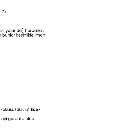
-7)
lah yolunda) harcarlar.
 bunlar kesinlikle iman
e kokusuzdur. 🌿
Eco-
n iyi görüntü elde