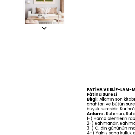
FATİHA VE ELİF-LAM-
Fâtiha Suresi
Bilgi
: Allah’ın son ki
anahtarı ve bütün sure
büyük suresidir. Kur’an’
Anlamı
: Rahman, Rahim
1-) Hamd alemlerin rabb
2-) Rahmandır, Rahimd
3-) O, din gününün mali
4-) Yalnız sana kulluk 