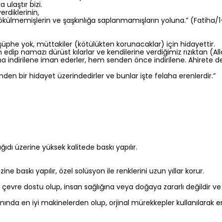
ulaştır bizi.
rdiklerinin,
ökülmemişlerin ve şaşkınlığa saplanmamışların yoluna.” (Fatiha/1
 şüphe yok, müttakiler (kötülükten korunacaklar) için hidayettir.
 edip namazı dürüst kılarlar ve kendilerine verdiğimiz rızıktan (Al
a indirilene iman ederler, hem senden önce indirilene. Ahirete de
inden bir hidayet üzerindedirler ve bunlar işte felaha erenlerdir.”
 kağıdı üzerine yüksek kalitede baskı yapılır.
 baskı yapılır, özel solüsyon ile renklerini uzun yıllar korur.
z, çevre dostu olup, insan sağlığına veya doğaya zararlı değildir v
nında en iyi makinelerden olup, orjinal mürekkepler kullanılarak e