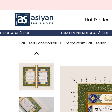
Hat Eserleri
 4 AL 3 ÖDE
TÜM ÜRÜNLERDE 4 AL 3 ÖDE
Hat Eseri Kategorileri
Çerçevesiz Hat Eserleri