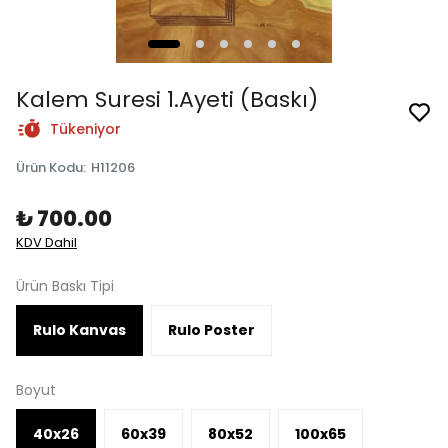
Kalem Suresi 1.Ayeti (Baskı)
Tükeniyor
Ürün Kodu
:
H11206
₺ 700.00
KDV Dahil
Ürün Baskı Tipi
Rulo Kanvas
Rulo Poster
Boyut
40x26
60x39
80x52
100x65