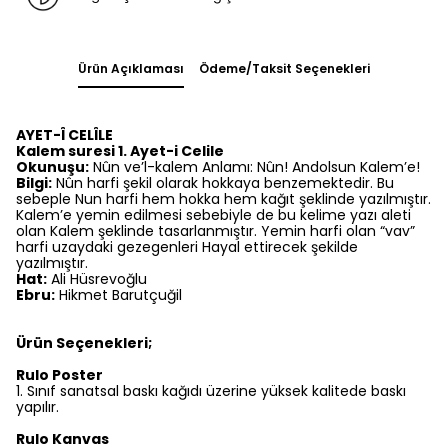
Ürün Açıklaması
Ödeme/Taksit Seçenekleri
AYET-Î CELÎLE
Kalem suresi 1. Ayet-i Celile
Okunuşu:
Nûn ve’l-kalem Anlamı: Nûn! Andolsun Kalem’e!
Bilgi:
Nûn harfi şekil olarak hokkaya benzemektedir. Bu
sebeple Nun harfi hem hokka hem kağıt şeklinde yazılmıştır.
Kalem’e yemin edilmesi sebebiyle de bu kelime yazı aleti
olan Kalem şeklinde tasarlanmıştır. Yemin harfi olan “vav”
harfi uzaydaki gezegenleri Hayal ettirecek şekilde
yazılmıştır.
Hat:
Ali Hüsrevoğlu
Ebru:
Hikmet Barutçuğil
Ürün Seçenekleri;
Rulo Poster
1.⁠ ⁠Sınıf sanatsal baskı kağıdı üzerine yüksek kalitede baskı
yapılır.
Rulo Kanvas