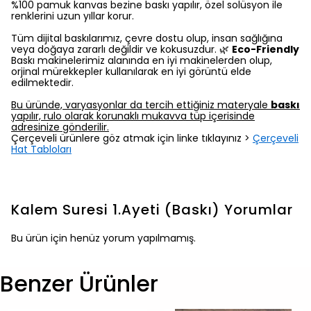
%100 pamuk kanvas bezine baskı yapılır, özel solüsyon ile
renklerini uzun yıllar korur.
Tüm dijital baskılarımız, çevre dostu olup, insan sağlığına
veya doğaya zararlı değildir ve kokusuzdur. 🌿
Eco-Friendly
Baskı makinelerimiz alanında en iyi makinelerden olup,
orjinal mürekkepler kullanılarak en iyi görüntü elde
edilmektedir.
Bu üründe, varyasyonlar da tercih ettiğiniz materyale
baskı
yapılır, rulo olarak korunaklı mukavva tüp içerisinde
adresinize gönderilir.
Çerçeveli ürünlere göz atmak için linke tıklayınız >
Çerçeveli
Hat Tabloları
Kalem Suresi 1.Ayeti (Baskı)
Yorumlar
Bu ürün için henüz yorum yapılmamış.
Benzer Ürünler