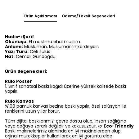
Ürün Açıklaması
Ödeme/Taksit Seçenekleri
Hadis-i Şerif
Okunuşu:
El müslimü ehul müslim
Anlamı:
Müslüman, Müslüman’ın kardeşidir.
Yazı Türü:
Celî sülüs
Hat:
Cemali Gündoğdu
Ürün Seçenekleri;
Rulo Poster
1.⁠ ⁠Sınıf sanatsal baskı kağıdı üzerine yüksek kalitede baskı
yapılır.
Rulo Kanvas
%100 pamuk kanvas bezine baskı yapılır, özel solüsyon ile
renklerini uzun yıllar korur.
Tüm dijital baskılarımız, çevre dostu olup, insan sağlığına
veya doğaya zararlı değildir ve kokusuzdur. 🌿
Eco-Friendly
Baskı makinelerimiz alanında en iyi makinelerden olup,
orjinal mürekkepler kullanılarak en iyi görüntü elde