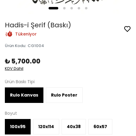
Hadis-i Şerif (Baskı)
Tükeniyor
Ürün Kodu
:
CG1004
₺ 5,700.00
KDV Dahil
Ürün Baskı Tipi
Rulo Kanvas
Rulo Poster
Boyut
100x95
120x114
40x38
60x57