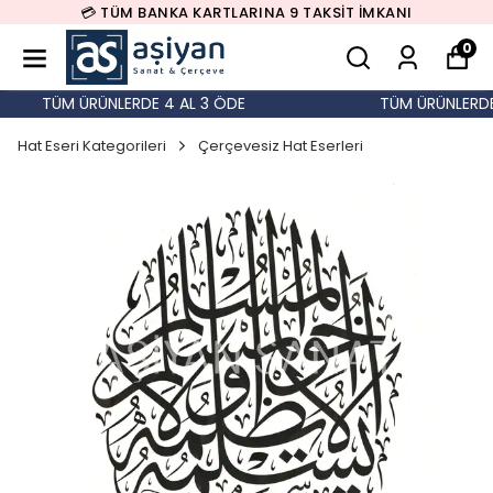
💳 TÜM BANKA KARTLARINA 9 TAKSİT İMKANI
0
TÜM ÜRÜNLERDE 4 AL 3 ÖDE
TÜM ÜRÜNLERDE 
Hat Eseri Kategorileri
Çerçevesiz Hat Eserleri