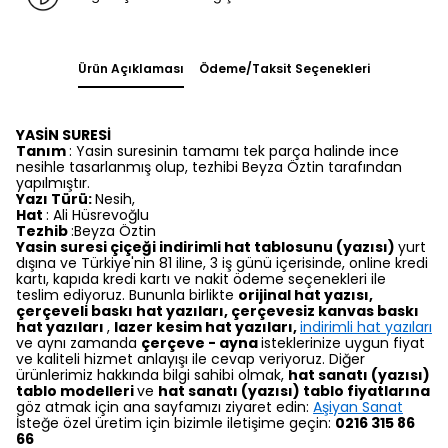
Ürün Açıklaması
Ödeme/Taksit Seçenekleri
YASİN SURESİ
Tanım
: Yasin suresinin tamamı tek parça halinde ince
nesihle tasarlanmış olup, tezhibi Beyza Öztin tarafından
yapılmıştır.
Yazı Türü:
Nesih,
Hat
: Ali Hüsrevoğlu
Tezhib
:Beyza Öztin
Yasin suresi
çiçeği indirimli hat tablosunu (yazısı)
yurt
dışına ve Türkiye'nin 81 iline, 3 iş günü içerisinde, online kredi
kartı, kapıda kredi kartı ve nakit ödeme seçenekleri ile
teslim ediyoruz. Bununla birlikte
orijinal hat yazısı,
çerçeveli baskı hat yazıları,
çerçevesiz kanvas baskı
hat yazıları
,
lazer kesim hat yazıları,
indirimli hat yazıları
ve aynı zamanda
çerçeve - ayna
isteklerinize uygun fiyat
ve kaliteli hizmet anlayışı ile cevap veriyoruz. Diğer
ürünlerimiz hakkında bilgi sahibi olmak,
hat sanatı (yazısı)
tablo modelleri
ve
hat sanatı (yazısı) tablo fiyatlarına
göz atmak için ana sayfamızı ziyaret edin:
Aşiyan Sanat
İsteğe özel üretim için bizimle iletişime geçin:
0216 315 86
66