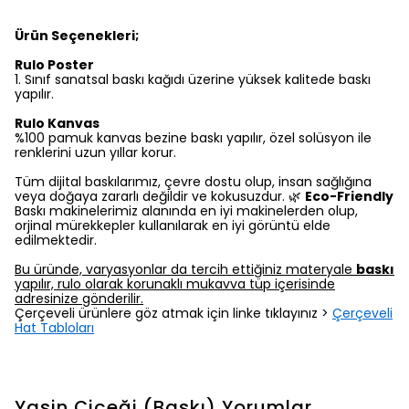
Ürün Seçenekleri;
Rulo Poster
1.⁠ ⁠Sınıf sanatsal baskı kağıdı üzerine yüksek kalitede baskı
yapılır.
Rulo Kanvas
%100 pamuk kanvas bezine baskı yapılır, özel solüsyon ile
renklerini uzun yıllar korur.
Tüm dijital baskılarımız, çevre dostu olup, insan sağlığına
veya doğaya zararlı değildir ve kokusuzdur. 🌿
Eco-Friendly
Baskı makinelerimiz alanında en iyi makinelerden olup,
orjinal mürekkepler kullanılarak en iyi görüntü elde
edilmektedir.
Bu üründe, varyasyonlar da tercih ettiğiniz materyale
baskı
yapılır, rulo olarak korunaklı mukavva tüp içerisinde
adresinize gönderilir.
Çerçeveli ürünlere göz atmak için linke tıklayınız >
Çerçeveli
Hat Tabloları
Yasin Çiçeği (Baskı)
Yorumlar