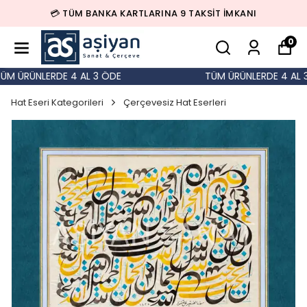
💳 TÜM BANKA KARTLARINA 9 TAKSİT İMKANI
0
M ÜRÜNLERDE 4 AL 3 ÖDE
TÜM ÜRÜNLERDE 4 AL 3 
Hat Eseri Kategorileri
Çerçevesiz Hat Eserleri