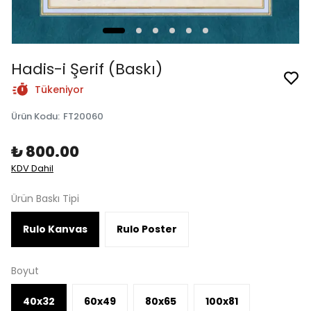
Hadis-i Şerif (Baskı)
Tükeniyor
Ürün Kodu
:
FT20060
₺ 800.00
KDV Dahil
Ürün Baskı Tipi
Rulo Kanvas
Rulo Poster
Boyut
40x32
60x49
80x65
100x81