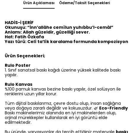
Ürün Açıklaması
Ödeme/Taksit Seçenekleri
HADİS-İ ŞERİF
Okunuşu: “İnn’allâhe cemîlun yuhıbbu’l-cemâl”
Anlamı: Allah güzeldir, güzelliği sever.
Hat: Fatih Özkafa
Yazı türü: Celî ta’lîk karalama formunda kompozisyon
Ürün Seçenekleri;
Rulo Poster
1.⁠ ⁠Sınıf sanatsal baskı kağıdı üzerine yüksek kalitede baskı
yapılır.
Rulo Kanvas
%100 pamuk kanvas bezine baskı yapılır, özel solüsyon ile
renklerini uzun yıllar korur.
Tüm dijital baskılarımız, çevre dostu olup, insan sağlığına
veya doğaya zararlı değildir ve kokusuzdur. 🌿
Eco-Friendly
Baskı makinelerimiz alanında en iyi makinelerden olup,
orjinal mürekkepler kullanılarak en iyi görüntü elde
edilmektedir.
Bu üründe, varyasyonlar da tercih ettiğiniz materyale
baskı