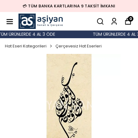
💳 TÜM BANKA KARTLARINA 9 TAKSİT İMKANI
0
M ÜRÜNLERDE 4 AL 3 ÖDE
TÜM ÜRÜNLERDE 4 AL 3
Hat Eseri Kategorileri
Çerçevesiz Hat Eserleri