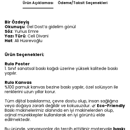
Ürün Açıklaması
Ödeme/Taksit Seçenekleri
Bir Özdeyiş
Okunuşu
: Gel Dost’a gidelim gönül
Söz
: Yunus Emre
Yazı Türü
: Celi Divani
Hat
: Ali Hüsrevoğlu
Ürün Seçenekleri;
Rulo Poster
1.⁠ ⁠Sınıf sanatsal baskı kağıdı üzerine yüksek kalitede baskı
yapılır.
Rulo Kanvas
%100 pamuk kanvas bezine baskı yapılır, özel solüsyon ile
renklerini uzun yıllar korur.
Tüm dijital baskılarımız, çevre dostu olup, insan sağlığına
veya doğaya zararlı değildir ve kokusuzdur. 🌿
Eco-Friendly
Baskı makinelerimiz alanında en iyi makinelerden olup,
orjinal mürekkepler kullanılarak en iyi görüntü elde
edilmektedir.
Bu üründe, varyasyonlar da tercih ettiğiniz materyale
baskı