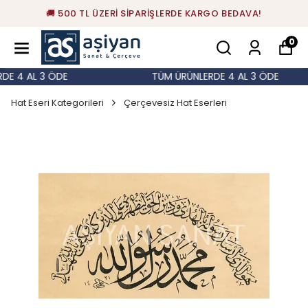
🚚 500 TL ÜZERİ SİPARİŞLERDE KARGO BEDAVA!
0
E 4 AL 3 ÖDE
TÜM ÜRÜNLERDE 4 AL 3 ÖDE
Hat Eseri Kategorileri
Çerçevesiz Hat Eserleri