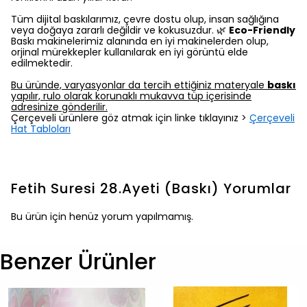
Tüm dijital baskılarımız, çevre dostu olup, insan sağlığına
veya doğaya zararlı değildir ve kokusuzdur. 🌿
Eco-Friendly
Baskı makinelerimiz alanında en iyi makinelerden olup,
orjinal mürekkepler kullanılarak en iyi görüntü elde
edilmektedir.
Bu üründe, varyasyonlar da tercih ettiğiniz materyale
baskı
yapılır, rulo olarak korunaklı mukavva tüp içerisinde
adresinize gönderilir.
Çerçeveli ürünlere göz atmak için linke tıklayınız >
Çerçeveli
Hat Tabloları
Fetih Suresi 28.Ayeti (Baskı)
Yorumlar
Bu ürün için henüz yorum yapılmamış.
Benzer Ürünler