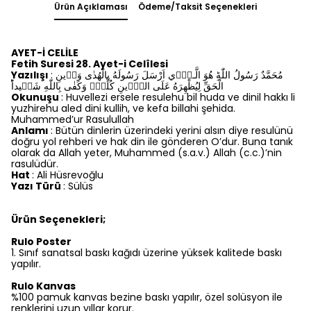
Ürün Açıklaması
Ödeme/Taksit Seçenekleri
AYET-İ CELİLE
Fetih Suresi 28. Ayet-i Celîlesi
Yazılışı
: مُحَمَّدٌ رَسُولُ اللّٰهِؕ هُوَ الَّـذٖٓي اَرْسَلَ رَسُولَهُ بِالْهُدٰى وَدٖينِ
الْحَقِّ لِيُظْهِرَهُ عَلَى الدّٖينِ كُلِّهٖؕ وَكَفٰى بِاللّٰهِ شَهٖيداًؕ
Okunuşu
: Huvellezi ersele resulehu bil huda ve dinil hakkı li
yuzhirehu aled dini kullih, ve kefa billahi şehida.
Muhammed’ur Rasulullah
Anlamı
: Bütün dinlerin üzerindeki yerini alsın diye resulünü
doğru yol rehberi ve hak din ile gönderen O’dur. Buna tanık
olarak da Allah yeter, Muhammed (s.a.v.) Allah (c.c.)’nin
rasulüdür.
Hat
: Ali Hüsrevoğlu
Yazı Türü
: Sülüs
Ürün Seçenekleri;
Rulo Poster
1.⁠ ⁠Sınıf sanatsal baskı kağıdı üzerine yüksek kalitede baskı
yapılır.
Rulo Kanvas
%100 pamuk kanvas bezine baskı yapılır, özel solüsyon ile
renklerini uzun yıllar korur.