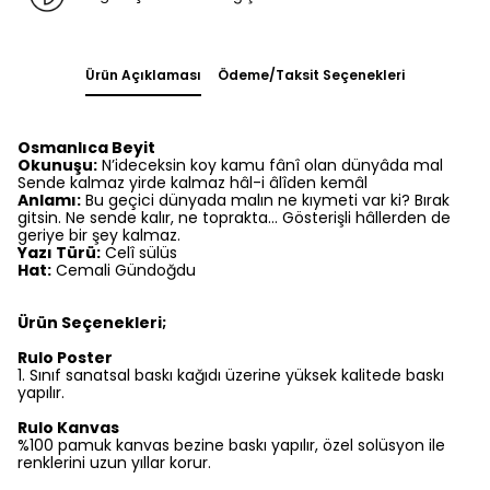
Ürün Açıklaması
Ödeme/Taksit Seçenekleri
Osmanlıca Beyit
Okunuşu:
N’ideceksin koy kamu fânî olan dünyâda mal
Sende kalmaz yirde kalmaz hâl-i âlîden kemâl
Anlamı:
Bu geçici dünyada malın ne kıymeti var ki? Bırak
gitsin. Ne sende kalır, ne toprakta... Gösterişli hâllerden de
geriye bir şey kalmaz.
Yazı Türü:
Celî sülüs
Hat:
Cemali Gündoğdu
Ürün Seçenekleri;
Rulo Poster
1.⁠ ⁠Sınıf sanatsal baskı kağıdı üzerine yüksek kalitede baskı
yapılır.
Rulo Kanvas
%100 pamuk kanvas bezine baskı yapılır, özel solüsyon ile
renklerini uzun yıllar korur.