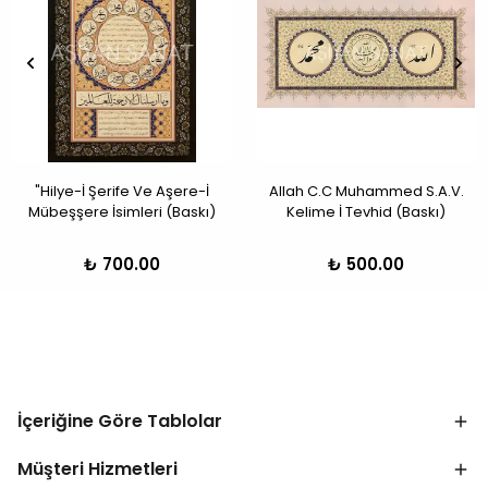
"Hilye-İ Şerife Ve Aşere-İ
Allah C.C Muhammed S.A.V.
Mübeşşere İsimleri (Baskı)
Kelime İ Tevhid (Baskı)
₺ 700.00
₺ 500.00
İçeriğine Göre Tablolar
Müşteri Hizmetleri