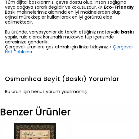
Tüm dijital baskılarımız, çevre dostu olup, insan sağlığına
veya doğaya zararlı değildir ve kokusuzdur. 🌿
Eco-Friendly
Baskı makinelerimiz alanında en iyi makinelerden olup,
orjinal mürekkepler kullanılarak en iyi görüntü elde
edilmektedir.
Bu üründe, varyasyonlar da tercih ettiğiniz materyale
baskı
yapılır, rulo olarak korunaklı mukavva tüp içerisinde
adresinize gönderilir.
Çerçeveli ürünlere göz atmak için linke tıklayınız >
Çerçeveli
Hat Tabloları
Osmanlıca Beyit (Baskı)
Yorumlar
Bu ürün için henüz yorum yapılmamış.
Benzer Ürünler