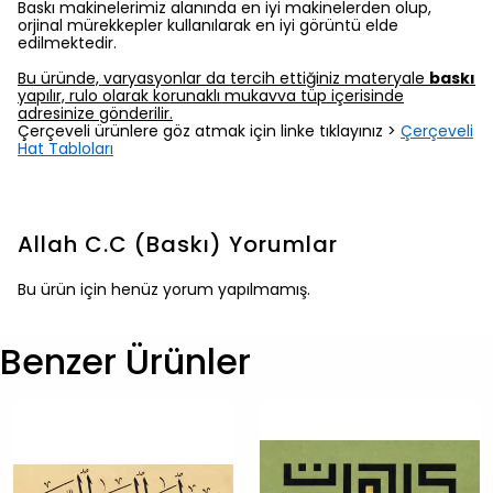
Baskı makinelerimiz alanında en iyi makinelerden olup,
orjinal mürekkepler kullanılarak en iyi görüntü elde
edilmektedir.
Bu üründe, varyasyonlar da tercih ettiğiniz materyale
baskı
yapılır, rulo olarak korunaklı mukavva tüp içerisinde
adresinize gönderilir.
Çerçeveli ürünlere göz atmak için linke tıklayınız >
Çerçeveli
Hat Tabloları
Allah C.C (Baskı)
Yorumlar
Bu ürün için henüz yorum yapılmamış.
Benzer Ürünler