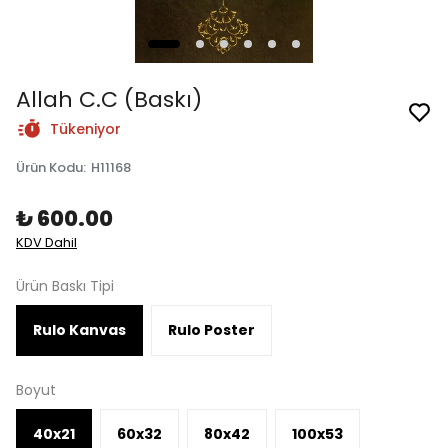
Allah C.C (Baskı)
Tükeniyor
Ürün Kodu
:
H11168
₺ 600.00
KDV Dahil
Ürün Baskı Tipi
Rulo Kanvas
Rulo Poster
Boyut
40x21
60x32
80x42
100x53