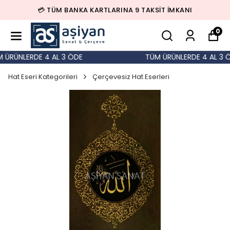
💳 TÜM BANKA KARTLARINA 9 TAKSİT İMKANI
0
ÜRÜNLERDE 4 AL 3 ÖDE
TÜM ÜRÜNLERDE 4 AL 3 Ö
Hat Eseri Kategorileri
Çerçevesiz Hat Eserleri