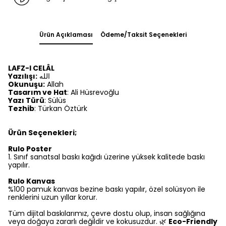
Ürün Açıklaması
Ödeme/Taksit Seçenekleri
LAFZ-I CELÂL
Yazılışı:
الله
Okunuşu:
Allah
Tasarım ve Hat
: Ali Hüsrevoğlu
Yazı Türü
: Sülüs
Tezhib
: Türkan Öztürk
Ürün Seçenekleri;
Rulo Poster
1.⁠ ⁠Sınıf sanatsal baskı kağıdı üzerine yüksek kalitede baskı
yapılır.
Rulo Kanvas
%100 pamuk kanvas bezine baskı yapılır, özel solüsyon ile
renklerini uzun yıllar korur.
Tüm dijital baskılarımız, çevre dostu olup, insan sağlığına
veya doğaya zararlı değildir ve kokusuzdur. 🌿
Eco-Friendly