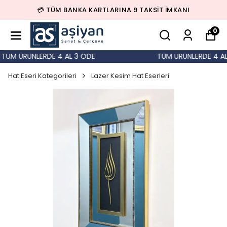
💳 TÜM BANKA KARTLARINA 9 TAKSİT İMKANI
0
ÜM ÜRÜNLERDE 4 AL 3 ÖDE
TÜM ÜRÜNLERDE 4 AL 
Hat Eseri Kategorileri
Lazer Kesim Hat Eserleri