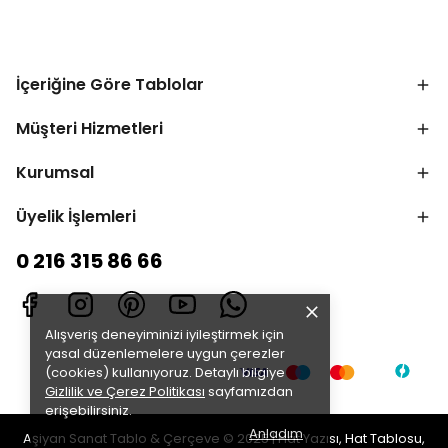
İçeriğine Göre Tablolar
Müşteri Hizmetleri
Kurumsal
Üyelik İşlemleri
0 216 315 86 66
Alışveriş deneyiminizi iyileştirmek için
yasal düzenlemelere uygun çerezler
(cookies) kullanıyoruz. Detaylı bilgiye
Gizlilik ve Çerez Politikası
sayfamızdan
erişebilirsiniz.
Anladım
Aşiyan Sanat Tablo & Çerçeve © 2025 | Hat Yazısı, Hat Tablosu,