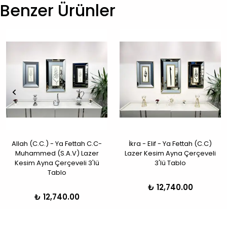
Benzer Ürünler
Allah (C.C.) - Ya Fettah C.C-
İkra - Elif - Ya Fettah (C.C)
Muhammed (S.A.V) Lazer
Lazer Kesim Ayna Çerçeveli
Kesim Ayna Çerçeveli 3'lü
3'lü Tablo
Tablo
₺ 12,740.00
₺ 12,740.00