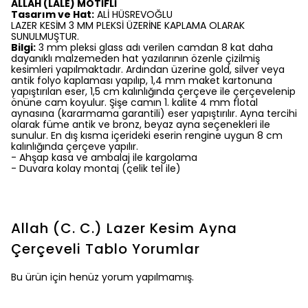
ALLAH (LALE) MOTİFLİ
Tasarım ve Hat:
ALİ HÜSREVOĞLU
LAZER KESİM 3 MM PLEKSİ ÜZERİNE KAPLAMA OLARAK
SUNULMUŞTUR.
Bilgi:
3 mm pleksi glass adı verilen camdan 8 kat daha
dayanıklı malzemeden hat yazılarının özenle çizilmiş
kesimleri yapılmaktadır. Ardından üzerine gold, silver veya
antik folyo kaplaması yapılıp, 1,4 mm maket kartonuna
yapıştırılan eser, 1,5 cm kalınlığında çerçeve ile çerçevelenip
önüne cam koyulur. Şişe camın 1. kalite 4 mm flotal
aynasına (kararmama garantili) eser yapıştırılır. Ayna tercihi
olarak füme antik ve bronz, beyaz ayna seçenekleri ile
sunulur. En dış kısma içerideki eserin rengine uygun 8 cm
kalınlığında çerçeve yapılır.
- Ahşap kasa ve ambalaj ile kargolama
- Duvara kolay montaj (çelik tel ile)
Allah (C. C.) Lazer Kesim Ayna
Çerçeveli Tablo
Yorumlar
Bu ürün için henüz yorum yapılmamış.