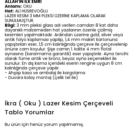
ALLAH'IN İLK EMRİ
Anlamı:
OKU
Hat:
ALİ HÜSREVOĞLU
LAZER KESİM 3 MM PLEKSİ ÜZERİNE KAPLAMA OLARAK
SUNULMUŞTUR.
Bilgi:
3 mm pleksi glass adı verilen camdan 8 kat daha
dayanıklı malzemeden hat yazılarının özenle çizilmiş
kesimleri yapılmaktadır. Ardından üzerine gold, silver veya
antik folyo kaplaması yapılıp, 1,4 mm maket kartonuna
yapıştırılan eser, 1,5 cm kalınlığında çerçeve ile çerçevelenip
önüne cam koyulur. Şişe camın 1. kalite 4 mm flotal
aynasına (kararmama garantili) eser yapıştırılır. Ayna tercihi
olarak füme antik ve bronz, beyaz ayna seçenekleri ile
sunulur. En dış kısma içerideki eserin rengine uygun 8 cm
kalınlığında çerçeve yapılır.
- Ahşap kasa ve ambalaj ile kargolama
- Duvara kolay montaj (çelik tel ile)
İkra ( Oku ) Lazer Kesim Çerçeveli
Tablo
Yorumlar
Bu ürün için henüz yorum yapılmamış.