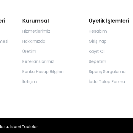
ri
Kurumsal
Üyelik İşlemleri
Hizmetlerimiz
Hesabım
mesi
Hakkımızda
Giriş Yap
Üretim
Kayıt Ol
a
Referanslarımız
Sepetim
Banka Hesap Bilgileri
Sipariş Sorgulama
İletişim
İade Talep Formu
blosu,
İslami Tablolar