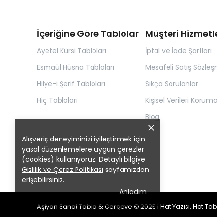
İçeriğine Göre Tablolar
Müşteri Hizmetle
Ayetel Kürsi Tabloları
İptal ve İade Şartları
Esmaül Hüsna Tabloları
Mesafeli Satış Sözleş
Hilye-i Şerif Tabloları
Sıkça Sorulanlar
Hiç Tabloları
Kişisel Verileri Korum
Blog
Alışveriş deneyiminizi iyileştirmek için
yasal düzenlemelere uygun çerezler
(cookies) kullanıyoruz. Detaylı bilgiye
Gizlilik ve Çerez Politikası
sayfamızdan
erişebilirsiniz.
Anladım
Aşiyan Sanat Tablo & Çerçeve © 2025 | Hat Yazısı, Hat Ta