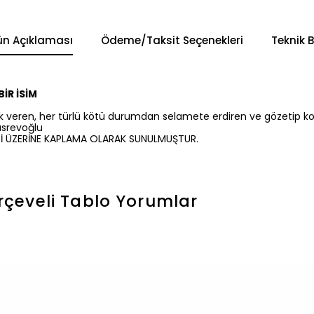
ün Açıklaması
Ödeme/Taksit Seçenekleri
Teknik B
İR İSİM
lık veren, her türlü kötü durumdan selamete erdiren ve gözetip k
üsrevoğlu
Sİ ÜZERİNE KAPLAMA OLARAK SUNULMUŞTUR.
çeveli Tablo
Yorumlar