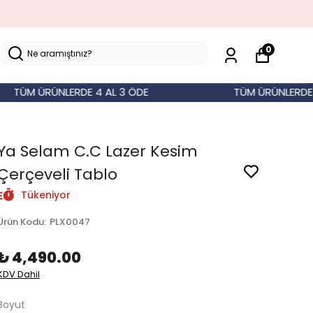
0
ÜM ÜRÜNLERDE 4 AL 3 ÖDE
TÜM ÜRÜNLERDE 4 A
Ya Selam C.C Lazer Kesim
Çerçeveli Tablo
Tükeniyor
Ürün Kodu
:
PLX0047
₺ 4,490.00
KDV Dahil
Boyut