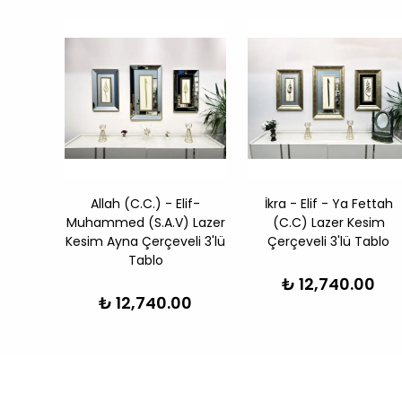
if -
Allah (C.C.) - Elif-
İkra - Elif - Ya Fettah
 Lazer
Muhammed (S.A.V) Lazer
(C.C) Lazer Kesim
li 3'lü
Kesim Ayna Çerçeveli 3'lü
Çerçeveli 3'lü Tablo
Tablo
₺ 12,740.00
00
₺ 12,740.00