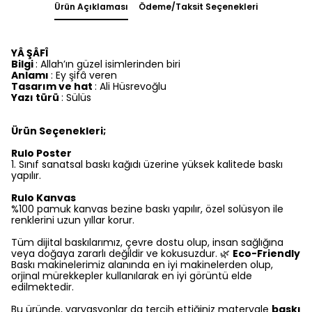
Ürün Açıklaması
Ödeme/Taksit Seçenekleri
YÂ ŞÂFÎ
Bilgi
: Allah’ın güzel isimlerinden biri
Anlamı
: Ey şifâ veren
Tasarım ve hat
: Ali Hüsrevoğlu
Yazı türü
: Sülüs
Ürün Seçenekleri;
Rulo Poster
1.⁠ ⁠Sınıf sanatsal baskı kağıdı üzerine yüksek kalitede baskı
yapılır.
Rulo Kanvas
%100 pamuk kanvas bezine baskı yapılır, özel solüsyon ile
renklerini uzun yıllar korur.
Tüm dijital baskılarımız, çevre dostu olup, insan sağlığına
veya doğaya zararlı değildir ve kokusuzdur. 🌿
Eco-Friendly
Baskı makinelerimiz alanında en iyi makinelerden olup,
orjinal mürekkepler kullanılarak en iyi görüntü elde
edilmektedir.
Bu üründe, varyasyonlar da tercih ettiğiniz materyale
baskı