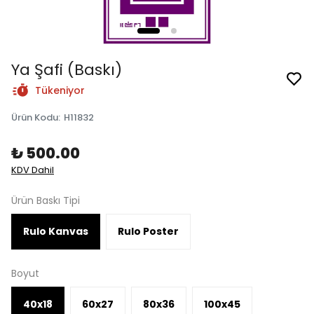
Ya Şafi (Baskı)
Tükeniyor
Ürün Kodu
:
H11832
₺ 500.00
KDV Dahil
Ürün Baskı Tipi
Rulo Kanvas
Rulo Poster
Boyut
40x18
60x27
80x36
100x45