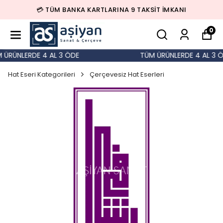
💳 TÜM BANKA KARTLARINA 9 TAKSİT İMKANI
0
ÜRÜNLERDE 4 AL 3 ÖDE
TÜM ÜRÜNLERDE 4 AL 3 Ö
Hat Eseri Kategorileri
Çerçevesiz Hat Eserleri