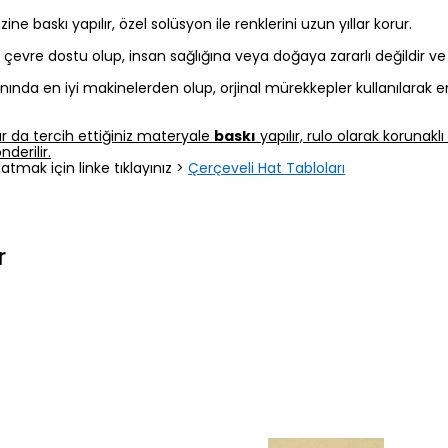
 baskı yapılır, özel solüsyon ile renklerini uzun yıllar korur.
z, çevre dostu olup, insan sağlığına veya doğaya zararlı değildir v
nında en iyi makinelerden olup, orjinal mürekkepler kullanılarak e
r da tercih ettiğiniz materyale
baskı
yapılır, rulo olarak korunak
derilir.
atmak için linke tıklayınız >
Çerçeveli Hat Tabloları
r