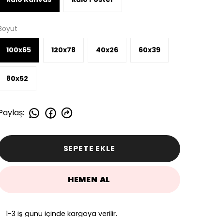
Boyut
100x65
120x78
40x26
60x39
80x52
Paylaş
:
SEPETE EKLE
HEMEN AL
1-3 iş günü içinde kargoya verilir.