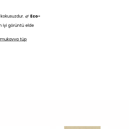
e kokusuzdur. 🌿
Eco-
n iyi görüntü elde
lı mukavva tüp