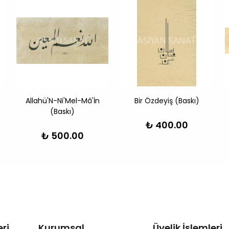
Allahü'N-Ni'Mel-Mâ'İn
Bir Özdeyiş (Baskı)
(Baskı)
₺ 400.00
₺ 500.00
ri
Kurumsal
Üyelik İşlemleri