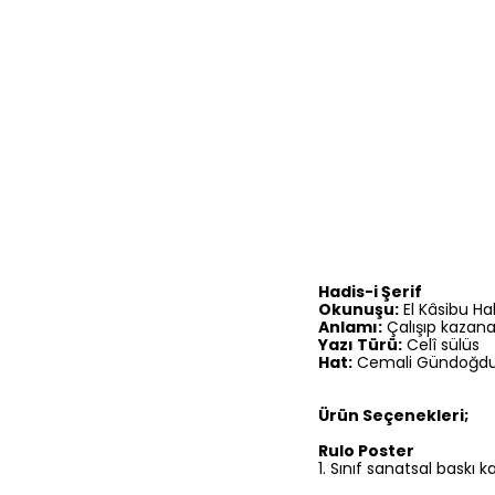
Hadis-i Şerif
Okunuşu:
El Kâsibu Ha
Anlamı:
Çalışıp kazanan
Yazı Türü:
Celî sülüs
Hat:
Cemali Gündoğd
Ürün Seçenekleri;
Rulo Poster
1.⁠ ⁠Sınıf sanatsal baskı