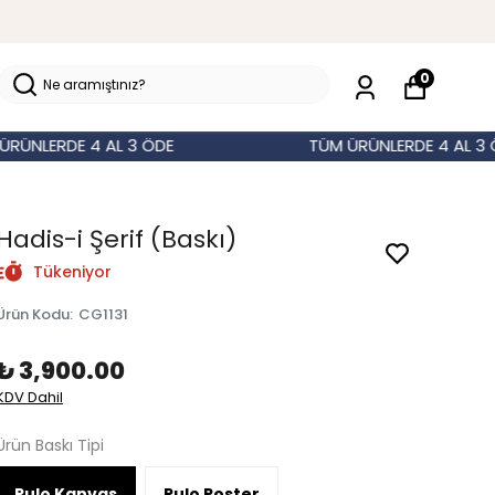
0
LERDE 4 AL 3 ÖDE
TÜM ÜRÜNLERDE 4 AL 3 ÖDE
Hadis-i Şerif (Baskı)
Tükeniyor
Ürün Kodu
:
CG1131
₺ 3,900.00
KDV Dahil
Ürün Baskı Tipi
Rulo Kanvas
Rulo Poster