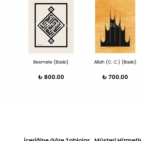
Besmele (Baskı)
Allah (C. C.) (Baskı)
0
₺ 800.00
₺ 700.00
İçeriğine Göre Tablolar
Müşteri Hizmetle