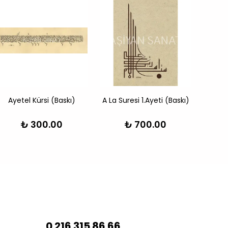
Ayetel Kürsi (Baskı)
A La Suresi 1.Ayeti (Baskı)
All
₺ 300.00
₺ 700.00
0 216 315 86 66