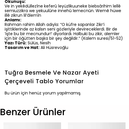
Okunuşu:
Ve in yekêdüllezîne keferû leyüzlikuuneke biebsârihim lellê
semiuzzikra we yekuulûne innehû lemecnûn. Wemê hüwe
illê zikrun lil’âlemîn
Anlamı:
Rahman rahim Allah adıyla: “O küfre sapanlar Zikr’i
işittiklerinde az kalsın seni gözleriyle devireceklerdi. Bir de
‘işte bu bir mecnundur!’ diyorlardı. Halbuki bu zikir, alemler
için bir öğütten başka bir şey değildir.” (Kalem suresi/51-52)
Yazı Türü:
Sülüs, Nesih
Tasarım ve Hat:
Ali Hüsrevoğlu
Tuğra Besmele Ve Nazar Ayeti
Çerçeveli Tablo
Yorumlar
Bu ürün için henüz yorum yapılmamış.
Benzer Ürünler