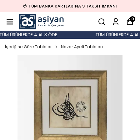
💳 TÜM BANKA KARTLARINA 9 TAKSİT İMKANI
0
ÜM ÜRÜNLERDE 4 AL 3 ÖDE
TÜM ÜRÜNLERDE 4 AL 
İçeriğine Göre Tablolar
Nazar Ayeti Tabloları