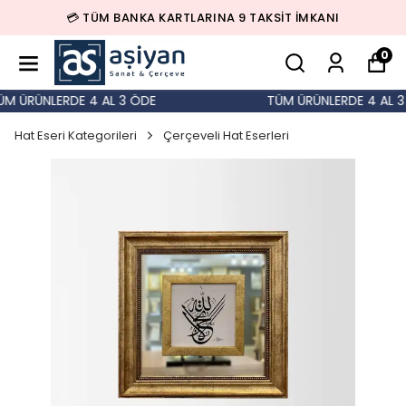
💳 TÜM BANKA KARTLARINA 9 TAKSİT İMKANI
0
M ÜRÜNLERDE 4 AL 3 ÖDE
TÜM ÜRÜNLERDE 4 AL 3
Hat Eseri Kategorileri
Çerçeveli Hat Eserleri