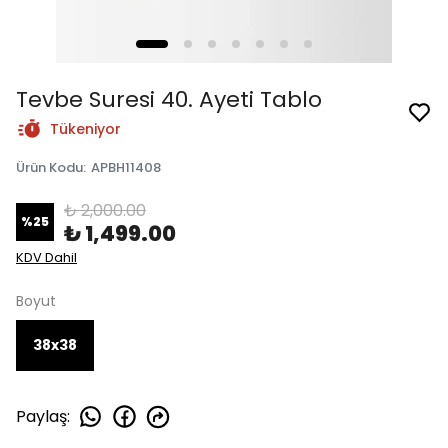
Tevbe Suresi 40. Ayeti Tablo
Tükeniyor
Ürün Kodu
:
APBH11408
₺ 2,000.00
%
25
₺ 1,499.00
KDV Dahil
Boyut
38x38
Paylaş
: