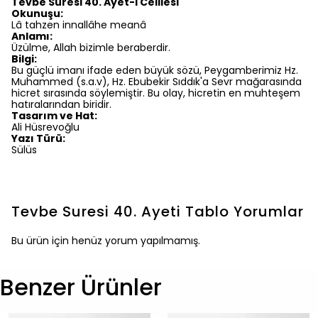
Tevbe Suresi 40. Ayet-i Celilesi
Okunuşu:
Lâ tahzen innallâhe meanâ
Anlamı:
Üzülme, Allah bizimle beraberdir.
Bilgi:
Bu güçlü imanı ifade eden büyük sözü, Peygamberimiz Hz.
Muhammed (s.a.v), Hz. Ebubekir Sıddık'a Sevr mağarasında
hicret sırasında söylemiştir. Bu olay, hicretin en muhteşem
hatıralarından biridir.
Tasarım ve Hat:
Ali Hüsrevoğlu
Yazı Türü:
Sülüs
Tevbe Suresi 40. Ayeti Tablo
Yorumlar
Bu ürün için henüz yorum yapılmamış.
Benzer Ürünler