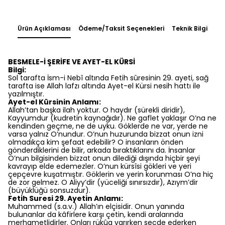
Ürün Açıklaması
Ödeme/Taksit Seçenekleri
Teknik Bilgi
BESMELE-İ ŞERİFE VE AYET-EL KÜRSİ
Bilgi:
Sol tarafta İsm-i Nebî altında Fetih sûresinin 29. ayeti, sağ
tarafta ise Allah lafzı altında Ayet-el Kürsi nesih hattı ile
yazılmıştır.
Ayet-el Kürsinin Anlamı:
Allah’tan başka ilah yoktur. O haydır (sürekli diridir),
Kayyumdur (kudretin kaynağıdır). Ne gaflet yaklaşır O’na ne
kendinden geçme, ne de uyku. Göklerde ne var, yerde ne
varsa yalnız O’nundur. O’nun huzurunda bizzat onun izni
olmadıkça kim şefaat edebilir? O insanların önden
gönderdiklerini de bilir, arkada bıraktıklarını da. İnsanlar
O’nun bilgisinden bizzat onun dilediği dışında hiçbir şeyi
kavrayıp elde edemezler. O’nun kürsîsi gökleri ve yeri
çepçevre kuşatmıştır. Göklerin ve yerin korunması O’na hiç
de zor gelmez. O Aliyy’dir (yüceliği sınırsızdır), Azıym’dir
(büyüklüğü sonsuzdur).
Fetih Suresi 29. Ayetin Anlamı:
Muhammed (s.a.v.) Allah’ın elçisidir. Onun yanında
bulunanlar da kâfirlere karşı çetin, kendi aralarında
merhametlidirler. Onları rükûa varırken secde ederken