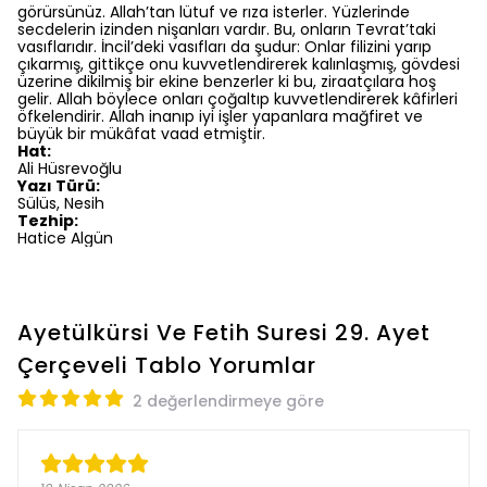
görürsünüz. Allah’tan lütuf ve rıza isterler. Yüzlerinde
secdelerin izinden nişanları vardır. Bu, onların Tevrat’taki
vasıflarıdır. İncil’deki vasıfları da şudur: Onlar filizini yarıp
çıkarmış, gittikçe onu kuvvetlendirerek kalınlaşmış, gövdesi
üzerine dikilmiş bir ekine benzerler ki bu, ziraatçılara hoş
gelir. Allah böylece onları çoğaltıp kuvvetlendirerek kâfirleri
öfkelendirir. Allah inanıp iyi işler yapanlara mağfiret ve
büyük bir mükâfat vaad etmiştir.
Hat:
Ali Hüsrevoğlu
Yazı Türü:
Sülüs, Nesih
Tezhip:
Hatice Algün
Ayetülkürsi Ve Fetih Suresi 29. Ayet
Çerçeveli Tablo
Yorumlar
2 değerlendirmeye göre