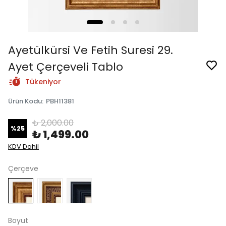
Ayetülkürsi Ve Fetih Suresi 29.
Ayet Çerçeveli Tablo
Tükeniyor
Ürün Kodu
:
PBH11381
₺ 2,000.00
%
25
₺ 1,499.00
KDV Dahil
Çerçeve
Boyut