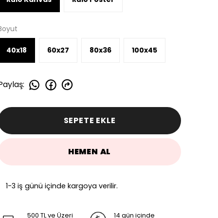
Boyut
40x18
60x27
80x36
100x45
Paylaş
:
SEPETE EKLE
HEMEN AL
1-3 iş günü içinde kargoya verilir.
500 TL ve Üzeri
14 gün içinde