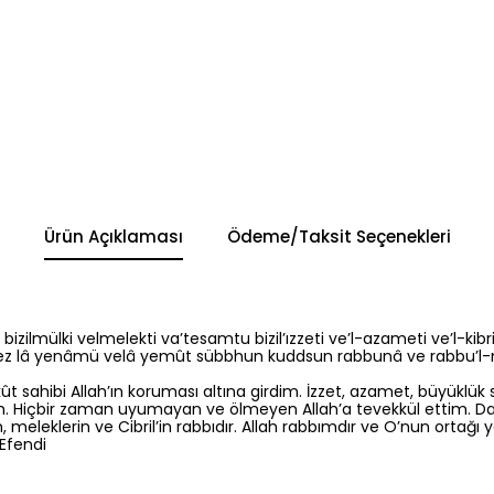
Ürün Açıklaması
Ödeme/Taksit Seçenekleri
izilmülki velmelekti va’tesamtu bizil’ızzeti ve’l-azameti ve’l-kibr
llez lâ yenâmü velâ yemût sübbhun kuddsun rabbunâ ve rabbu’l-m
 sahibi Allah’ın koruması altına girdim. İzzet, azamet, büyüklük s
dım. Hiçbir zaman uyumayan ve ölmeyen Allah’a tevekkül ettim. D
 meleklerin ve Cibril’in rabbıdır. Allah rabbımdır ve O’nun ortağı y
Efendi