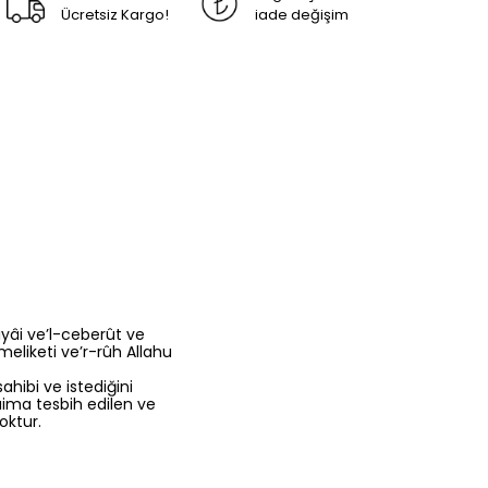
Ücretsiz Kargo!
iade değişim
iyâi ve’l-ceberût ve
eliketi ve’r-rûh Allahu
ahibi ve istediğini
aima tesbih edilen ve
oktur.