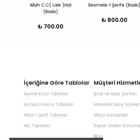
skı)
Allah C.C( Lale )Hat
Besmele-İ Şerife (Baskı
(Baskı)
₺ 800.00
₺ 700.00
İçeriğine Göre Tablolar
Müşteri Hizmetle
Ayetel Kürsi Tabloları
İptal ve İade Şartları
Esmaül Hüsna Tabloları
Mesafeli Satış Sözleş
Hilye-i Şerif Tabloları
Sıkça Sorulanlar
Hiç Tabloları
Kişisel Verileri Korum
Blog