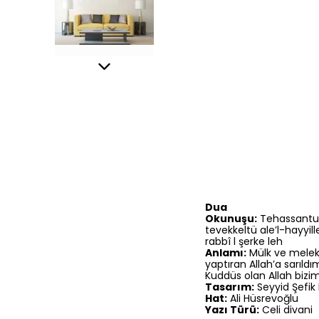
Dua
Okunuşu:
Tehassantu b
tevekkeltü ale’l-hayyi
rabbî l şerke leh
Anlamı:
Mülk ve melekût
yaptıran Allah’a sarıl
Kuddüs olan Allah bizim,
Tasarım:
Seyyid Şefik 
Hat:
Ali Hüsrevoğlu
Yazı Türü:
Celi divani