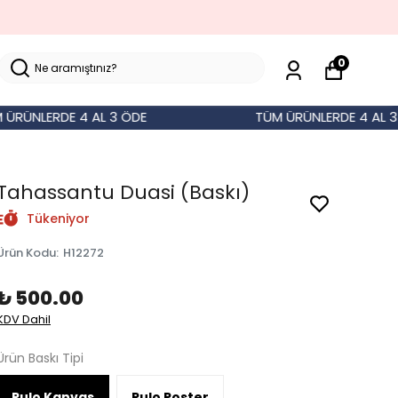
0
ÜNLERDE 4 AL 3 ÖDE
TÜM ÜRÜNLERDE 4 AL 3 Ö
Tahassantu Duasi (Baskı)
Tükeniyor
Ürün Kodu
:
H12272
₺ 500.00
KDV Dahil
Ürün Baskı Tipi
Rulo Kanvas
Rulo Poster