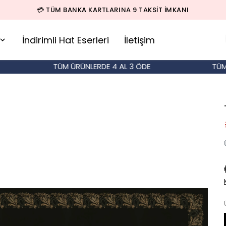
🚚 500 TL ÜZERİ SİPARİŞLERDE KARGO BEDAVA!
İndirimli Hat Eserleri
İletişim
TÜM ÜRÜNLERDE 4 AL 3 ÖDE
TÜM ÜR