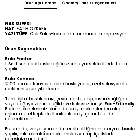
Ürün Açıklaması
Ödeme/Taksit Seçenekleri
NAS SURESİ
HAT:
FATİH ÖZKAFA
YAZI TÜRE:
Celî Sülüs-karalama formunda kompozisyon
Ürün Seçenekleri;
Rulo Poster
1.⁠ ⁠Sınıf sanatsal baskı kağıdı üzerine yüksek kalitede baskı
yapılır.
Rulo Kanvas
%100 pamuk kanvas bezine baskı yapılır, özel solüsyon ile
renklerini uzun yıllar korur.
Tüm dijital baskılarımız, çevre dostu olup, insan sağlığına
veya doğaya zararlı değildir ve kokusuzdur. 🌿
Eco-Friendly
Baskı makinelerimiz alanında en iyi makinelerden olup,
orjinal mürekkepler kullanılarak en iyi görüntü elde
edilmektedir.
Bu üründe, varyasyonlar da tercih ettiğiniz materyale
baskı
yapılır, rulo olarak korunaklı mukavva tüp içerisinde
adresinize gönderilir.