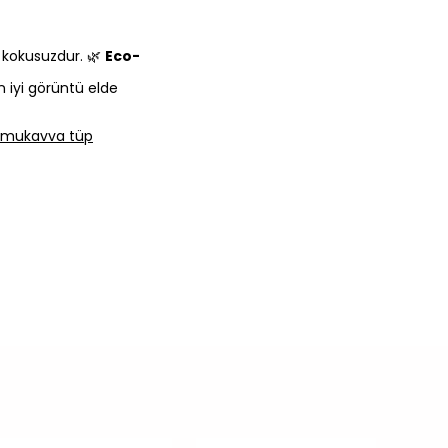
e kokusuzdur. 🌿
Eco-
n iyi görüntü elde
lı mukavva tüp