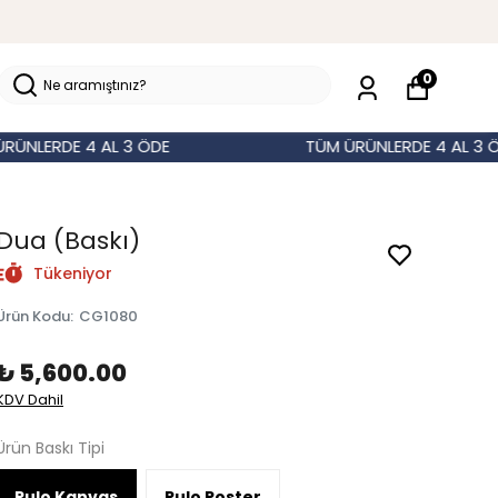
0
RDE 4 AL 3 ÖDE
TÜM ÜRÜNLERDE 4 AL 3 ÖDE
Dua (Baskı)
Tükeniyor
Ürün Kodu
:
CG1080
₺ 5,600.00
KDV Dahil
Ürün Baskı Tipi
Rulo Kanvas
Rulo Poster