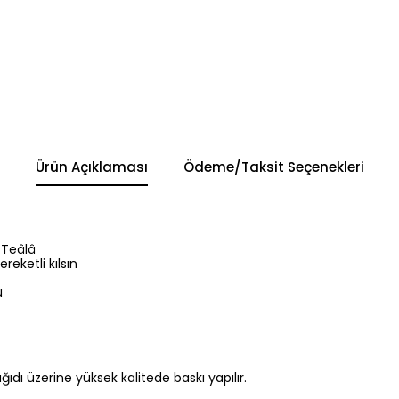
Ürün Açıklaması
Ödeme/Taksit Seçenekleri
 Teâlâ
reketli kılsın
u
 kağıdı üzerine yüksek kalitede baskı yapılır.