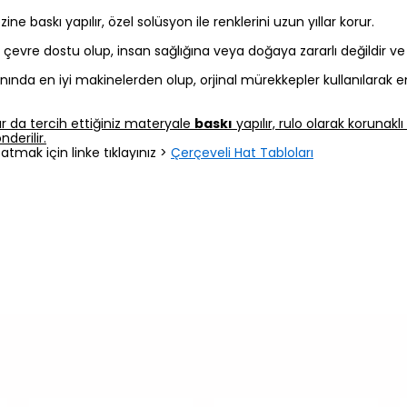
 baskı yapılır, özel solüsyon ile renklerini uzun yıllar korur.
z, çevre dostu olup, insan sağlığına veya doğaya zararlı değildir v
nında en iyi makinelerden olup, orjinal mürekkepler kullanılarak e
r da tercih ettiğiniz materyale
baskı
yapılır, rulo olarak korunak
derilir.
atmak için linke tıklayınız >
Çerçeveli Hat Tabloları