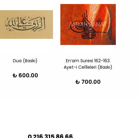
Dua (Baskı)
En’am Suresi 162-163.
Allah
Ayet-i Celîleleri (Baskı)
₺ 600.00
₺ 700.00
0 216 315 86 66