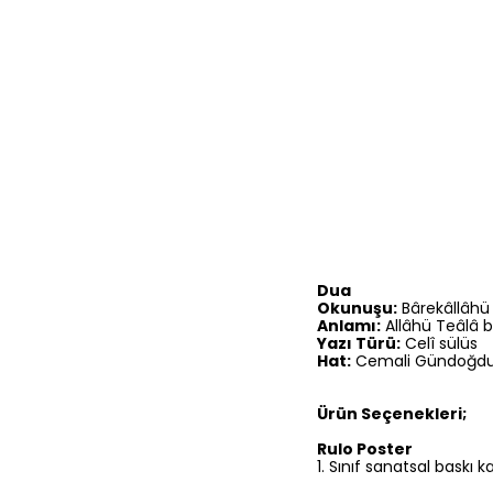
Dua
Okunuşu:
Bârekâllâhü
Anlamı:
Allâhü Teâlâ be
Yazı Türü:
Celî sülüs
Hat:
Cemali Gündoğd
Ürün Seçenekleri;
Rulo Poster
1.⁠ ⁠Sınıf sanatsal baskı