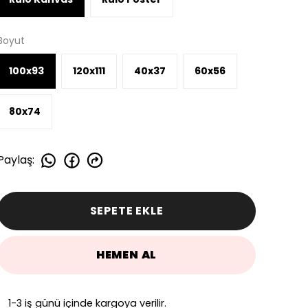
Boyut
100x93
120x111
40x37
60x56
80x74
Paylaş
:
SEPETE EKLE
HEMEN AL
1-3 iş günü içinde kargoya verilir.